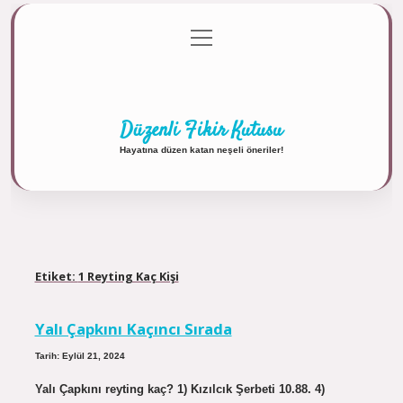
menüyü
Anasayfa
Gizlilik Politikası
Yasal Uyarı
aç
Hakkımızda
Düzenli Fikir Kutusu
Hayatına düzen katan neşeli öneriler!
Etiket:
1 Reyting Kaç Kişi
Yalı Çapkını Kaçıncı Sırada
Tarih: Eylül 21, 2024
Yalı Çapkını reyting kaç? 1) Kızılcık Şerbeti 10.88. 4)