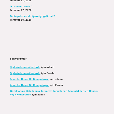
Temmuz 21, 2026
Gaz bulutu nedir ?
Temmuz 17, 2026
Tahin pekmez akciğere iyi gelir mi ?
Temmuz 15, 2026
Son yorumlar
Dişlerin Isimleri Nelerdir
için
admin
Dişlerin Isimleri Nelerdir
için
Sevda
Amerika Hangi Dil Konuşuluyor
için
admin
Amerika Hangi Dil Konuşuluyor
için
Panter
Garblılaşma Batılılaşma Terimiyle Tanımlanan Aşağıdakilerden Hangisi
Veya Hangileridir
için
admin