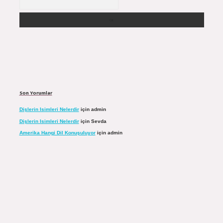
Son Yorumlar
Dişlerin Isimleri Nelerdir
için
admin
Dişlerin Isimleri Nelerdir
için
Sevda
Amerika Hangi Dil Konuşuluyor
için
admin