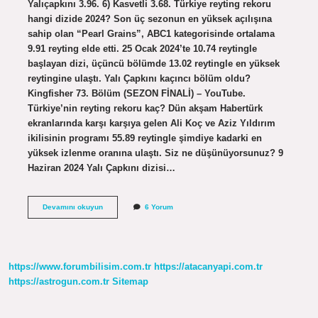
Yalıçapkını 3.96. 6) Kasvetli 3.68. Türkiye reyting rekoru
hangi dizide 2024? Son üç sezonun en yüksek açılışına
sahip olan “Pearl Grains”, ABC1 kategorisinde ortalama
9.91 reyting elde etti. 25 Ocak 2024’te 10.74 reytingle
başlayan dizi, üçüncü bölümde 13.02 reytingle en yüksek
reytingine ulaştı. Yalı Çapkını kaçıncı bölüm oldu?
Kingfisher 73. Bölüm (SEZON FİNALİ) – YouTube.
Türkiye’nin reyting rekoru kaç? Dün akşam Habertürk
ekranlarında karşı karşıya gelen Ali Koç ve Aziz Yıldırım
ikilisinin programı 55.89 reytingle şimdiye kadarki en
yüksek izlenme oranına ulaştı. Siz ne düşünüyorsunuz? 9
Haziran 2024 Yalı Çapkını dizisi…
Yalı
Devamını okuyun
6 Yorum
Çapkını
Kaçıncı
Sırada
https://www.forumbilisim.com.tr
https://atacanyapi.com.tr
https://astrogun.com.tr
Sitemap