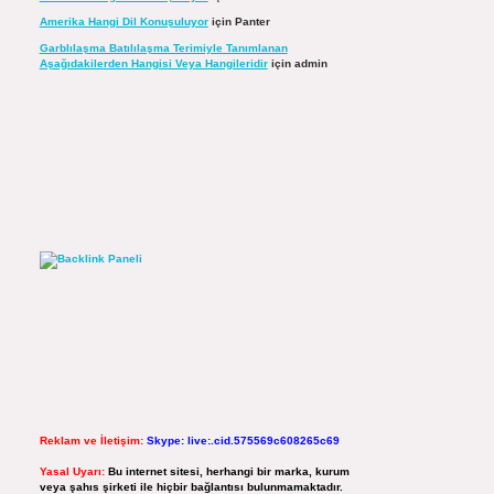
Amerika Hangi Dil Konuşuluyor
için
Panter
Garblılaşma Batılılaşma Terimiyle Tanımlanan
Aşağıdakilerden Hangisi Veya Hangileridir
için
admin
Reklam ve İletişim:
Skype: live:.cid.575569c608265c69
Yasal Uyarı:
Bu internet sitesi, herhangi bir marka, kurum
veya şahıs şirketi ile hiçbir bağlantısı bulunmamaktadır.