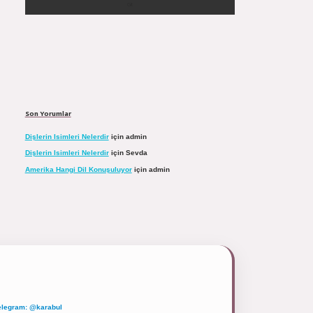
Son Yorumlar
Dişlerin Isimleri Nelerdir
için
admin
Dişlerin Isimleri Nelerdir
için
Sevda
Amerika Hangi Dil Konuşuluyor
için
admin
elegram: @karabul