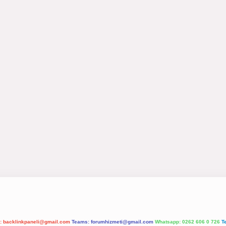
l:
backlinkpaneli@gmail.com
Teams:
forumhizmeti@gmail.com
Whatsapp: 0262 606 0 726
T