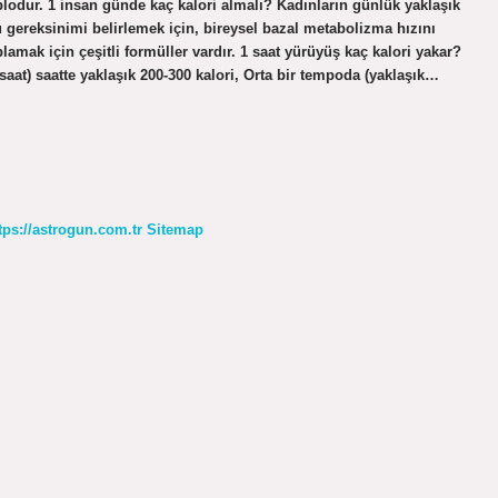
ablodur. 1 insan günde kaç kalori almalı? Kadınların günlük yaklaşık
 Bu gereksinimi belirlemek için, bireysel bazal metabolizma hızını
amak için çeşitli formüller vardır. 1 saat yürüyüş kaç kalori yakar?
saat) saatte yaklaşık 200-300 kalori, Orta bir tempoda (yaklaşık…
tps://astrogun.com.tr
Sitemap