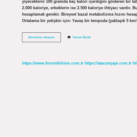
yiyeceklerin 100 gramda kaç kalori içerdiğini gösteren bir t
2.000 kaloriye, erkeklerin ise 2.500 kaloriye ihtiyacı vardır.
hesaplamak gerekir. Bireysel bazal metabolizma hızını hesapl
Ortalama bir yetişkin için: Yavaş bir tempoda (yaklaşık 5 km/
Kalori
Devamını okuyun
Yorum Bırak
Miktarı
Ne
Demek
https://www.forumbilisim.com.tr
https://atacanyapi.com.tr
ht