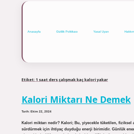
Anasayfa
Gizlilik Politikası
Yasal Uyarı
Hakkı
Etiket:
1 saat ders çalışmak kaç kalori yakar
Kalori Miktarı Ne Demek
Tarih: Ekim 22, 2024
Kalori miktarı nedir? Kalori; Bu, yiyecekle tüketilen, fiziksel
sürdürmek için ihtiyaç duyduğu enerji birimidir. Günlük enerj