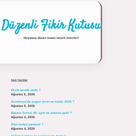
Düzenli Fikir Kutusu
Hayatına düzen katan neşeli öneriler!
Sidebar
https://tulipbett.net/
Son Yazılar
Eksik benlik nedir ?
Ağustos 6, 2026
Avusturya’da asgari ücret ne kadar 2025 ?
Ağustos 5, 2026
Bakara Suresi 48. ayet ne anlama gelir ?
Ağustos 4, 2026
Altın neden paslanır ?
Ağustos 4, 2026
Cebirsel olmayan sayılara ne denir ?