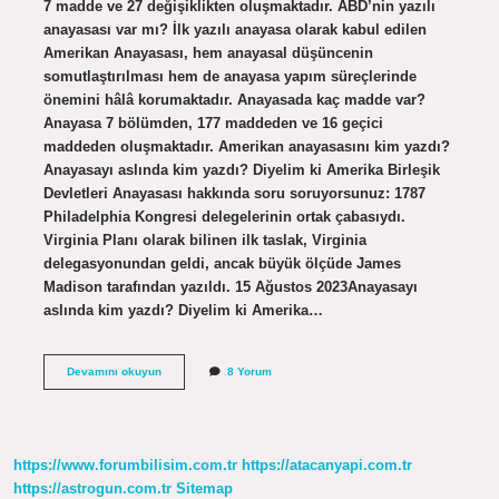
7 madde ve 27 değişiklikten oluşmaktadır. ABD’nin yazılı
anayasası var mı? İlk yazılı anayasa olarak kabul edilen
Amerikan Anayasası, hem anayasal düşüncenin
somutlaştırılması hem de anayasa yapım süreçlerinde
önemini hâlâ korumaktadır. Anayasada kaç madde var?
Anayasa 7 bölümden, 177 maddeden ve 16 geçici
maddeden oluşmaktadır. Amerikan anayasasını kim yazdı?
Anayasayı aslında kim yazdı? Diyelim ki Amerika Birleşik
Devletleri Anayasası hakkında soru soruyorsunuz: 1787
Philadelphia Kongresi delegelerinin ortak çabasıydı.
Virginia Planı olarak bilinen ilk taslak, Virginia
delegasyonundan geldi, ancak büyük ölçüde James
Madison tarafından yazıldı. 15 Ağustos 2023Anayasayı
aslında kim yazdı? Diyelim ki Amerika…
Abd
Devamını okuyun
8 Yorum
Anayasası
Kaç
Madde
https://www.forumbilisim.com.tr
https://atacanyapi.com.tr
https://astrogun.com.tr
Sitemap