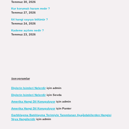
Temmuz 30, 2026
Kur korumalı haram mıdır ?
Temmuz 27, 2026
64 hangi sayıya bölünür ?
Temmuz 24, 2026
Kademe açılımı nedir ?
Temmuz 23, 2026
Son yorumlar
Dişlerin Isimleri Nelerdir
için
admin
Dişlerin Isimleri Nelerdir
için
Sevda
Amerika Hangi Dil Konuşuluyor
için
admin
Amerika Hangi Dil Konuşuluyor
için
Panter
Garblılaşma Batılılaşma Terimiyle Tanımlanan Aşağıdakilerden Hangisi
Veya Hangileridir
için
admin