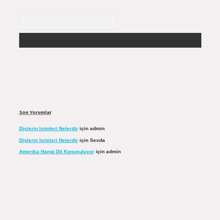
Arama
Son Yorumlar
Dişlerin Isimleri Nelerdir
için
admin
Dişlerin Isimleri Nelerdir
için
Sevda
Amerika Hangi Dil Konuşuluyor
için
admin