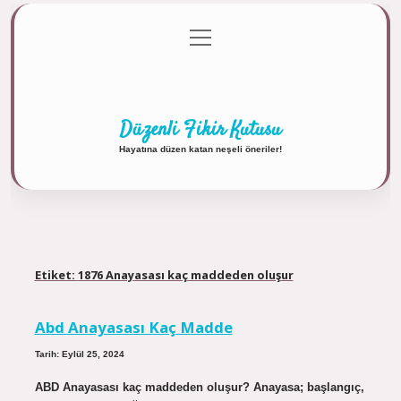
menüyü
Anasayfa
Gizlilik Politikası
Yasal Uyarı
aç
Hakkımızda
Düzenli Fikir Kutusu
Hayatına düzen katan neşeli öneriler!
Etiket:
1876 Anayasası kaç maddeden oluşur
Abd Anayasası Kaç Madde
Tarih: Eylül 25, 2024
ABD Anayasası kaç maddeden oluşur? Anayasa; başlangıç,