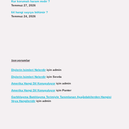
Kur korumalı haram mıdır ?
Temmuz 27, 2026
64 hangi sayıya bölünür ?
Temmuz 24, 2026
Son yorumlar
Dişlerin Isimleri Nelerdir
için
admin
Dişlerin Isimleri Nelerdir
için
Sevda
Amerika Hangi Dil Konuşuluyor
için
admin
Amerika Hangi Dil Konuşuluyor
için
Panter
Garblılaşma Batılılaşma Terimiyle Tanımlanan Aşağıdakilerden Hangisi
Veya Hangileridir
için
admin