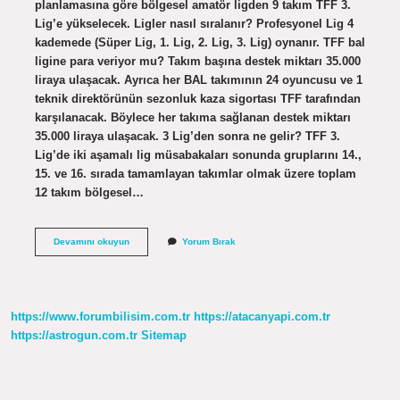
planlamasına göre bölgesel amatör ligden 9 takım TFF 3.
Lig’e yükselecek. Ligler nasıl sıralanır? Profesyonel Lig 4
kademede (Süper Lig, 1. Lig, 2. Lig, 3. Lig) oynanır. TFF bal
ligine para veriyor mu? Takım başına destek miktarı 35.000
liraya ulaşacak. Ayrıca her BAL takımının 24 oyuncusu ve 1
teknik direktörünün sezonluk kaza sigortası TFF tarafından
karşılanacak. Böylece her takıma sağlanan destek miktarı
35.000 liraya ulaşacak. 3 Lig’den sonra ne gelir? TFF 3.
Lig’de iki aşamalı lig müsabakaları sonunda gruplarını 14.,
15. ve 16. sırada tamamlayan takımlar olmak üzere toplam
12 takım bölgesel…
Bal
Devamını okuyun
Yorum Bırak
Ligi
Den
Sonra
Ne
Gelir
https://www.forumbilisim.com.tr
https://atacanyapi.com.tr
https://astrogun.com.tr
Sitemap