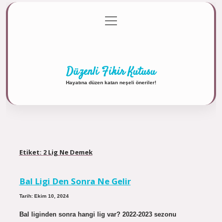
menüyü
Anasayfa
Gizlilik Politikası
Yasal Uyarı
aç
Hakkımızda
Düzenli Fikir Kutusu
Hayatına düzen katan neşeli öneriler!
Etiket:
2 Lig Ne Demek
Bal Ligi Den Sonra Ne Gelir
Tarih: Ekim 10, 2024
Bal liginden sonra hangi lig var? 2022-2023 sezonu