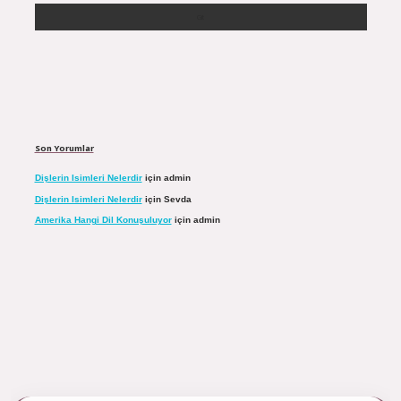
Son Yorumlar
Dişlerin Isimleri Nelerdir
için
admin
Dişlerin Isimleri Nelerdir
için
Sevda
Amerika Hangi Dil Konuşuluyor
için
admin
ulipbett.net/