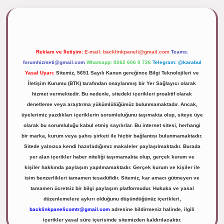
pbett.net/
Reklam ve İletişim:
E-mail:
backlinkpaneli@gmail.com
Teams:
forumhizmeti@gmail.com
Whatsapp: 0262 606 0 726
Telegram: @karabul
Yasal Uyarı:
Sitemiz, 5651 Sayılı Kanun gereğince Bilgi Teknolojileri ve
İletişim Kurumu (BTK) tarafından onaylanmış bir Yer Sağlayıcı olarak
hizmet vermektedir. Bu nedenle, sitedeki içerikleri proaktif olarak
denetleme veya araştırma yükümlülüğümüz bulunmamaktadır. Ancak,
üyelerimiz yazdıkları içeriklerin sorumluluğunu taşımakta olup, siteye üye
olarak bu sorumluluğu kabul etmiş sayılırlar. Bu internet sitesi, herhangi
bir marka, kurum veya şahıs şirketi ile hiçbir bağlantısı bulunmamaktadır.
Sitede yalnızca kendi hazırladığımız makaleler paylaşılmaktadır. Burada
yer alan içerikler haber niteliği taşımamakta olup, gerçek kurum ve
kişiler hakkında paylaşım yapılmamaktadır. Gerçek kurum ve kişiler ile
isim benzerlikleri tamamen tesadüfidir. Sitemiz, kar amacı gütmeyen ve
tamamen ücretsiz bir bilgi paylaşım platformudur. Hukuka ve yasal
düzenlemelere aykırı olduğunu düşündüğünüz içerikleri,
backlinkpanelicomtr@gmail.com
adresine bildirmeniz halinde, ilgili
içerikler yasal süre içerisinde sitemizden kaldırılacaktır.