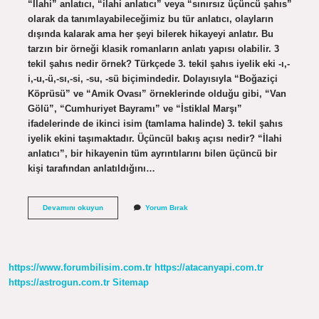
“İlahi” anlatıcı, “ilahi anlatıcı” veya “sınırsız üçüncü şahıs”
olarak da tanımlayabileceğimiz bu tür anlatıcı, olayların
dışında kalarak ama her şeyi bilerek hikayeyi anlatır. Bu
tarzın bir örneği klasik romanların anlatı yapısı olabilir. 3
tekil şahıs nedir örnek? Türkçede 3. tekil şahıs iyelik eki -ı,-
i,-u,-ü,-sı,-si, -su, -sü biçimindedir. Dolayısıyla “Boğaziçi
Köprüsü” ve “Amik Ovası” örneklerinde olduğu gibi, “Van
Gölü”, “Cumhuriyet Bayramı” ve “İstiklal Marşı”
ifadelerinde de ikinci isim (tamlama halinde) 3. tekil şahıs
iyelik ekini taşımaktadır. Üçüncül bakış açısı nedir? “İlahi
anlatıcı”, bir hikayenin tüm ayrıntılarını bilen üçüncü bir
kişi tarafından anlatıldığını…
3
Devamını okuyun
Yorum Bırak
Tekil
Şahıs
Bakış
Açısı
Nedir
https://www.forumbilisim.com.tr
https://atacanyapi.com.tr
https://astrogun.com.tr
Sitemap