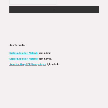
Son Yorumlar
Dişlerin Isimleri Nelerdir
için
admin
Dişlerin Isimleri Nelerdir
için
Sevda
Amerika Hangi Dil Konuşuluyor
için
admin