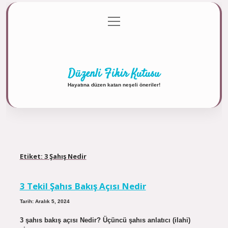
menüyü
Anasayfa
Gizlilik Politikası
Yasal Uyarı
aç
Hakkımızda
Düzenli Fikir Kutusu
Hayatına düzen katan neşeli öneriler!
Etiket:
3 Şahış Nedir
3 Tekil Şahıs Bakış Açısı Nedir
Tarih: Aralık 5, 2024
3 şahıs bakış açısı Nedir? Üçüncü şahıs anlatıcı (ilahi)