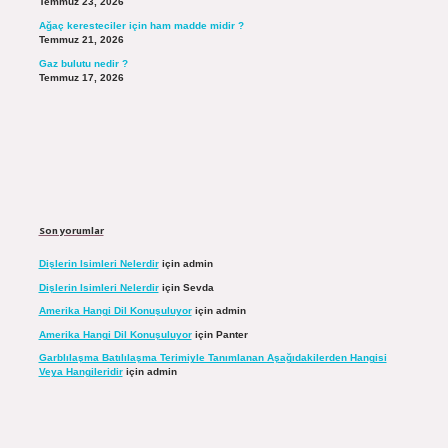
Temmuz 23, 2026
Ağaç keresteciler için ham madde midir ?
Temmuz 21, 2026
Gaz bulutu nedir ?
Temmuz 17, 2026
Son yorumlar
Dişlerin Isimleri Nelerdir
için
admin
Dişlerin Isimleri Nelerdir
için
Sevda
Amerika Hangi Dil Konuşuluyor
için
admin
Amerika Hangi Dil Konuşuluyor
için
Panter
Garblılaşma Batılılaşma Terimiyle Tanımlanan Aşağıdakilerden Hangisi
Veya Hangileridir
için
admin