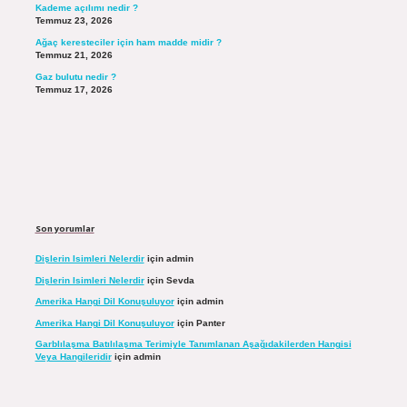
Kademe açılımı nedir ?
Temmuz 23, 2026
Ağaç keresteciler için ham madde midir ?
Temmuz 21, 2026
Gaz bulutu nedir ?
Temmuz 17, 2026
Son yorumlar
Dişlerin Isimleri Nelerdir
için
admin
Dişlerin Isimleri Nelerdir
için
Sevda
Amerika Hangi Dil Konuşuluyor
için
admin
Amerika Hangi Dil Konuşuluyor
için
Panter
Garblılaşma Batılılaşma Terimiyle Tanımlanan Aşağıdakilerden Hangisi
Veya Hangileridir
için
admin