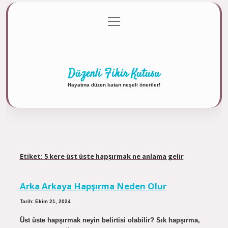
menüyü
Anasayfa
Gizlilik Politikası
Yasal Uyarı
aç
Hakkımızda
Düzenli Fikir Kutusu
Hayatına düzen katan neşeli öneriler!
Etiket:
5 kere üst üste hapşırmak ne anlama gelir
Arka Arkaya Hapşırma Neden Olur
Tarih: Ekim 21, 2024
Üst üste hapşırmak neyin belirtisi olabilir? Sık hapşırma,