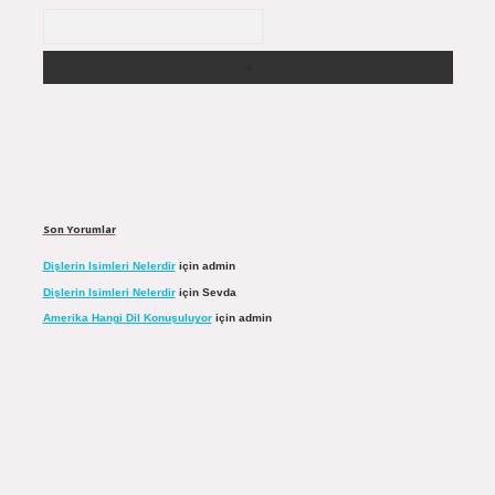
Arama
Son Yorumlar
Dişlerin Isimleri Nelerdir
için
admin
Dişlerin Isimleri Nelerdir
için
Sevda
Amerika Hangi Dil Konuşuluyor
için
admin