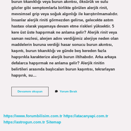
burun tıkanıklığı veya burun akıntısı, öksürük ve sulu
gözler gibi semptomlarla birlikte görülen alerjik rinit,
mevsimsel grip veya soğuk algınlığı ile karıştırılmamalıdır.
İnsanlar alerjik riniti görmezden gelirse, gelecekte astım
hastası olarak yaşamaya devam etme riskleri yüksektir. 5
kere üst üste hapşırmak ne anlama gelir? Alerjik rinit veya
saman nezlesi, alerjen adını verdiğimiz alerjiye neden olan
maddelerin buruna verdiği hasar sonucu burun akıntısı,
kaşıntı, burun tıkanıklığı ve günde beş kereden fazla
hapşırıkla karakterize alerjik burun iltihabıdır. Arka arkaya
defalarca hapşırmak ne anlama gelir? Alerjik rinitin
belirtileri arasında başlıcaları burun kaşıntısı, tekrarlayan
hapşırık, su…
Arka
Devamını okuyun
Yorum Bırak
Arkaya
Hapşırma
Neden
Olur
https://www.forumbilisim.com.tr
https://atacanyapi.com.tr
https://astrogun.com.tr
Sitemap