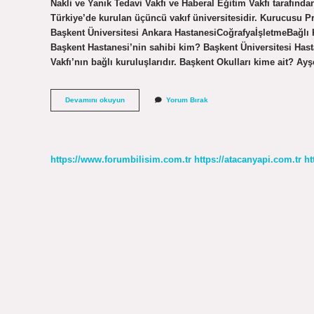
Nakli ve Yanık Tedavi Vakfı ve Haberal Eğitim Vakfı tarafından
Türkiye’de kurulan üçüncü vakıf üniversitesidir. Kurucusu P
Başkent Üniversitesi Ankara HastanesiCoğrafyaİşletmeBağl
Başkent Hastanesi’nin sahibi kim? Başkent Üniversitesi Hasta
Vakfı’nın bağlı kuruluşlarıdır. Başkent Okulları kime ait? Ay
Başkent
Devamını okuyun
Yorum Bırak
Üniversitesi
Kurucusu
Kimdir
https://www.forumbilisim.com.tr
https://atacanyapi.com.tr
ht