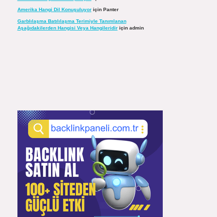
Amerika Hangi Dil Konuşuluyor
için
Panter
Garblılaşma Batılılaşma Terimiyle Tanımlanan
Aşağıdakilerden Hangisi Veya Hangileridir
için
admin