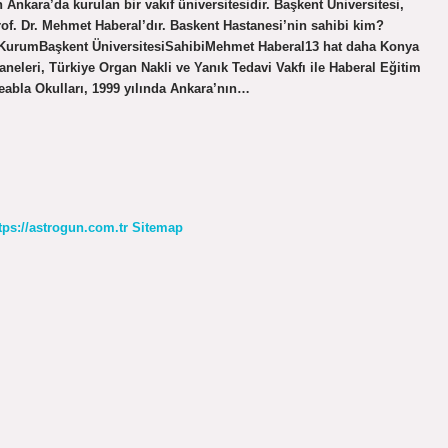
 Ankara’da kurulan bir vakıf üniversitesidir. Başkent Üniversitesi,
rof. Dr. Mehmet Haberal’dır. Baskent Hastanesi’nin sahibi kim?
ı KurumBaşkent ÜniversitesiSahibiMehmet Haberal13 hat daha Konya
neleri, Türkiye Organ Nakli ve Yanık Tedavi Vakfı ile Haberal Eğitim
şeabla Okulları, 1999 yılında Ankara’nın…
tps://astrogun.com.tr
Sitemap