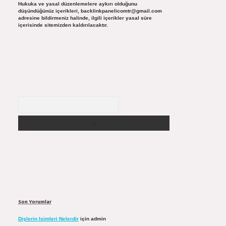
Hukuka ve yasal düzenlemelere aykırı olduğunu
düşündüğünüz içerikleri,
backlinkpanelicomtr@gmail.com
adresine bildirmeniz halinde, ilgili içerikler yasal süre
içerisinde sitemizden kaldırılacaktır.
Arama
Son Yorumlar
Dişlerin Isimleri Nelerdir
için
admin