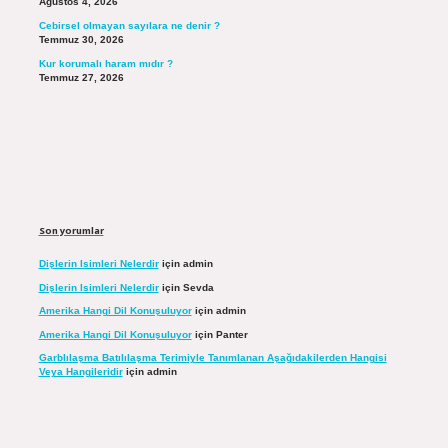
Ağustos 4, 2026
Cebirsel olmayan sayılara ne denir ?
Temmuz 30, 2026
Kur korumalı haram mıdır ?
Temmuz 27, 2026
Son yorumlar
Dişlerin Isimleri Nelerdir
için
admin
Dişlerin Isimleri Nelerdir
için
Sevda
Amerika Hangi Dil Konuşuluyor
için
admin
Amerika Hangi Dil Konuşuluyor
için
Panter
Garblılaşma Batılılaşma Terimiyle Tanımlanan Aşağıdakilerden Hangisi
Veya Hangileridir
için
admin