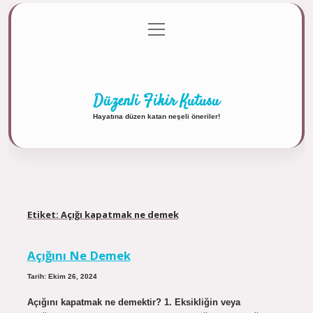
menüyü
Anasayfa
Gizlilik Politikası
Yasal Uyarı
aç
Hakkımızda
Düzenli Fikir Kutusu
Hayatına düzen katan neşeli öneriler!
Etiket:
Açığı kapatmak ne demek
Açığını Ne Demek
Tarih: Ekim 26, 2024
Açığını kapatmak ne demektir? 1. Eksikliğin veya