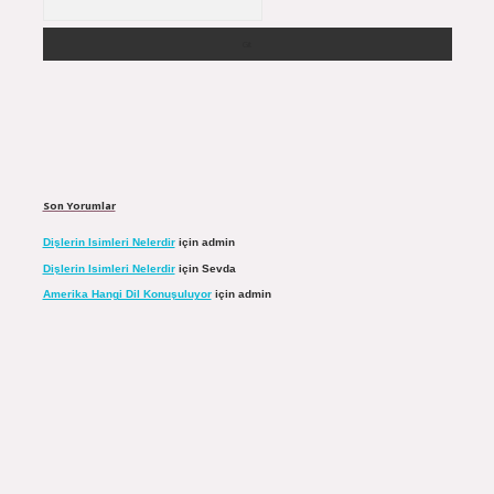
Son Yorumlar
Dişlerin Isimleri Nelerdir
için
admin
Dişlerin Isimleri Nelerdir
için
Sevda
Amerika Hangi Dil Konuşuluyor
için
admin