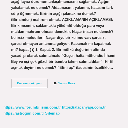
aşağılayıcı durumun anlaşılmamasını sağlamak. Açığını
yakalamak ne demek? Aldatmasını, yalanını, hatasını fark
edip öğrenmek. Birinin açığı çıkmak ne demek?
(Birisinden) mahrum olmak. AÇIKLAMANIN AÇIKLAMASI:
Bir kimsenin, saklamakla yükümlü olduğu para veya
maldan mahrum olması demektir. Naçar insan ne demek?
belirsiz melodiler | Naçar diye bir kelime var: çaresiz,
çaresi olmayan anlamına geliyor. Kapamak mı kapatmak
mı? kapat (-i) 1. Kapat. 2. Bir mülkü değerinin altında
yasadışı olarak satın almak: “Geçen hafta mühendis İlhami
Bey ve eşi çok güzel bir bambu takım satın aldılar.” -H. El
açmak deyimi ne demek? “Elini aç” ifadesinin özellikle…
Açığını
Devamını okuyun
Yorum Bırak
Ne
Demek
https://www.forumbilisim.com.tr
https://atacanyapi.com.tr
https://astrogun.com.tr
Sitemap