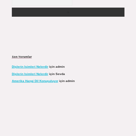
Son Yorumlar
Dişlerin Isimleri Nelerdir
için
admin
Dişlerin Isimleri Nelerdir
için
Sevda
Amerika Hangi Dil Konuşuluyor
için
admin