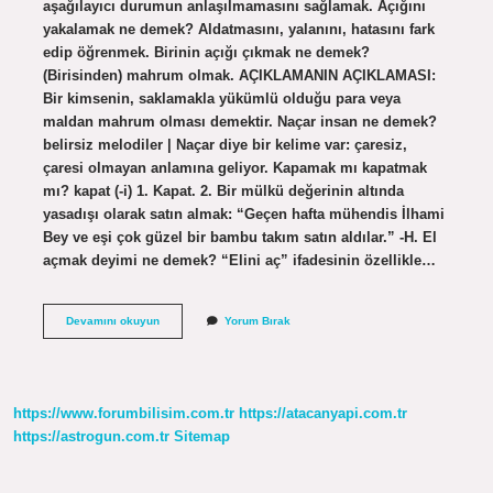
aşağılayıcı durumun anlaşılmamasını sağlamak. Açığını
yakalamak ne demek? Aldatmasını, yalanını, hatasını fark
edip öğrenmek. Birinin açığı çıkmak ne demek?
(Birisinden) mahrum olmak. AÇIKLAMANIN AÇIKLAMASI:
Bir kimsenin, saklamakla yükümlü olduğu para veya
maldan mahrum olması demektir. Naçar insan ne demek?
belirsiz melodiler | Naçar diye bir kelime var: çaresiz,
çaresi olmayan anlamına geliyor. Kapamak mı kapatmak
mı? kapat (-i) 1. Kapat. 2. Bir mülkü değerinin altında
yasadışı olarak satın almak: “Geçen hafta mühendis İlhami
Bey ve eşi çok güzel bir bambu takım satın aldılar.” -H. El
açmak deyimi ne demek? “Elini aç” ifadesinin özellikle…
Açığını
Devamını okuyun
Yorum Bırak
Ne
Demek
https://www.forumbilisim.com.tr
https://atacanyapi.com.tr
https://astrogun.com.tr
Sitemap