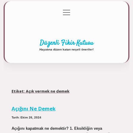
menüyü
Anasayfa
Gizlilik Politikası
Yasal Uyarı
aç
Hakkımızda
Düzenli Fikir Kutusu
Hayatına düzen katan neşeli öneriler!
Etiket:
Açık vermek ne demek
Açığını Ne Demek
Tarih: Ekim 26, 2024
Açığını kapatmak ne demektir? 1. Eksikliğin veya