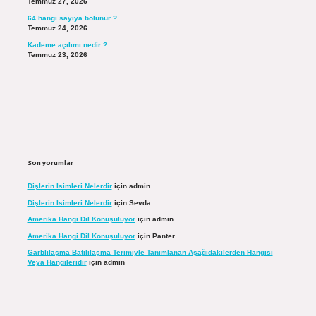
Temmuz 27, 2026
64 hangi sayıya bölünür ?
Temmuz 24, 2026
Kademe açılımı nedir ?
Temmuz 23, 2026
Son yorumlar
Dişlerin Isimleri Nelerdir
için
admin
Dişlerin Isimleri Nelerdir
için
Sevda
Amerika Hangi Dil Konuşuluyor
için
admin
Amerika Hangi Dil Konuşuluyor
için
Panter
Garblılaşma Batılılaşma Terimiyle Tanımlanan Aşağıdakilerden Hangisi
Veya Hangileridir
için
admin