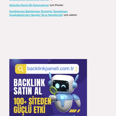
Amerika Hangi Dil Konuşuluyor
için
Panter
Garblılaşma Batılılaşma Terimiyle Tanımlanan
Aşağıdakilerden Hangisi Veya Hangileridir
için
admin