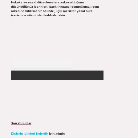
Hukuka ve yasal düzenlemelere aykırı olduğunu
düşündüğünüz içerikleri,
backlinkpanelicomtr@gmail.com
adresine bildirmeniz halinde, ilgili içerikler yasal süre
içerisinde sitemizden kaldırılacaktır.
Arama
Son Yorumlar
Dişlerin Isimleri Nelerdir
için
admin