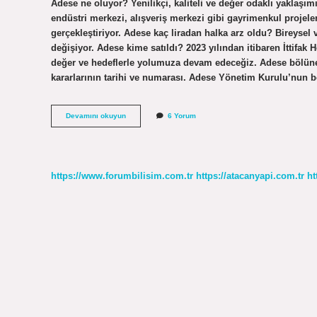
Adese ne oluyor? Yenilikçi, kaliteli ve değer odaklı yaklaşımıy
endüstri merkezi, alışveriş merkezi gibi gayrimenkul projeleri
gerçekleştiriyor. Adese kaç liradan halka arz oldu? Bireysel ve
değişiyor. Adese kime satıldı? 2023 yılından itibaren İttifa
değer ve hedeflerle yolumuza devam edeceğiz. Adese bölüne
kararlarının tarihi ve numarası. Adese Yönetim Kurulu’nun b
Adese
Devamını okuyun
6 Yorum
Ne
Zaman
Bölünecek
https://www.forumbilisim.com.tr
https://atacanyapi.com.tr
ht