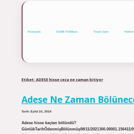
Anasayfa
Gizlilik Politikası
Yasal Uyarı
Hakkı
Etiket:
ADESE hisse ceza ne zaman bitiyor
Adese Ne Zaman Bölünec
Tarih: Eylül 24, 2024
Adese hisse kaçtan bölündü?
GünlükTarihÖdenmişBölünmüş08/11/2021300.00001.156411/02/