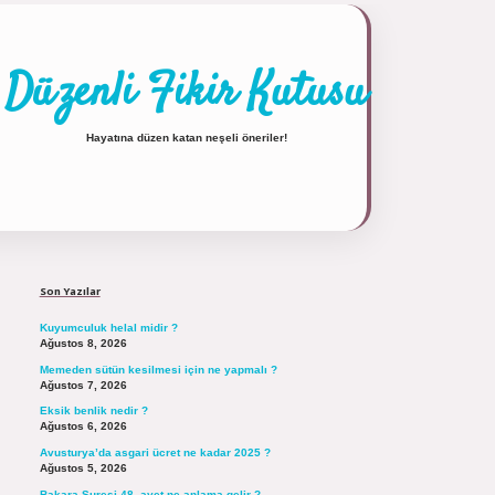
Düzenli Fikir Kutusu
Hayatına düzen katan neşeli öneriler!
Sidebar
https://tulipbett.net/
Son Yazılar
Kuyumculuk helal midir ?
Ağustos 8, 2026
Memeden sütün kesilmesi için ne yapmalı ?
Ağustos 7, 2026
Eksik benlik nedir ?
Ağustos 6, 2026
Avusturya’da asgari ücret ne kadar 2025 ?
Ağustos 5, 2026
Bakara Suresi 48. ayet ne anlama gelir ?