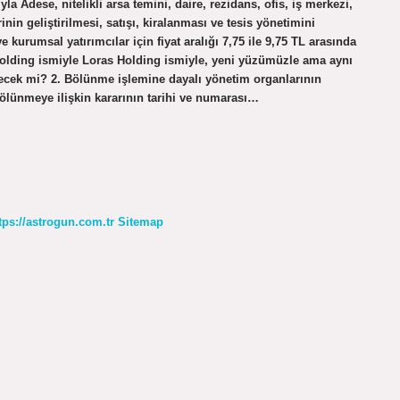
la Adese, nitelikli arsa temini, daire, rezidans, ofis, iş merkezi,
nin geliştirilmesi, satışı, kiralanması ve tesis yönetimini
 kurumsal yatırımcılar için fiyat aralığı 7,75 ile 9,75 TL arasında
k Holding ismiyle Loras Holding ismiyle, yeni yüzümüzle ama aynı
cek mi? 2. Bölünme işlemine dayalı yönetim organlarının
ölünmeye ilişkin kararının tarihi ve numarası…
tps://astrogun.com.tr
Sitemap