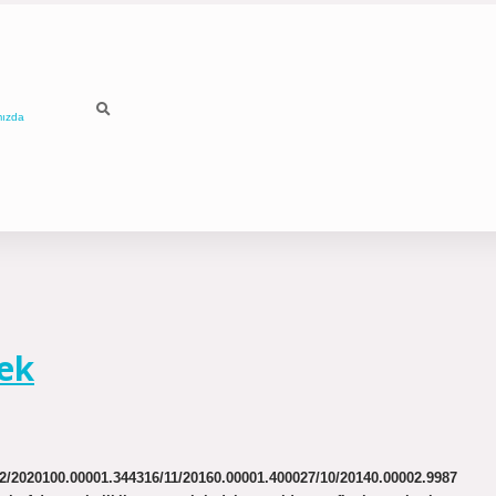
mızda
ek
2020100.00001.344316/11/20160.00001.400027/10/20140.00002.9987