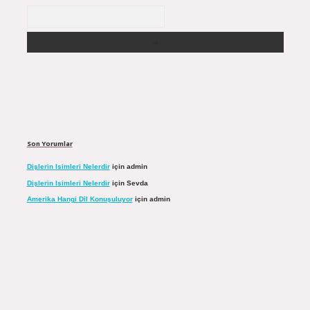
Arama
Son Yorumlar
Dişlerin Isimleri Nelerdir
için
admin
Dişlerin Isimleri Nelerdir
için
Sevda
Amerika Hangi Dil Konuşuluyor
için
admin