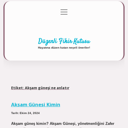
menüyü
Anasayfa
Gizlilik Politikası
Yasal Uyarı
aç
Hakkımızda
Düzenli Fikir Kutusu
Hayatına düzen katan neşeli öneriler!
Etiket:
Akşam güneşi ne anlatır
Aksam Günesi Kimin
Tarih: Ekim 24, 2024
Akşam güneş kimin? Akşam Güneşi, yönetmenliğini Zafer