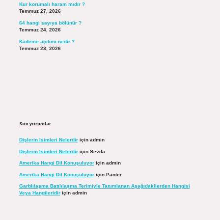
Kur korumalı haram mıdır ?
Temmuz 27, 2026
64 hangi sayıya bölünür ?
Temmuz 24, 2026
Kademe açılımı nedir ?
Temmuz 23, 2026
Son yorumlar
Dişlerin Isimleri Nelerdir
için
admin
Dişlerin Isimleri Nelerdir
için
Sevda
Amerika Hangi Dil Konuşuluyor
için
admin
Amerika Hangi Dil Konuşuluyor
için
Panter
Garblılaşma Batılılaşma Terimiyle Tanımlanan Aşağıdakilerden Hangisi
Veya Hangileridir
için
admin