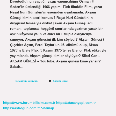
Davutoğlu’nun yaptığı, yazıp yapımcılığını Osman F.
Seden’in üstlendiği 1966 yapımı Türk filmidir. Film, yazar
Reşat Nuri Güntekin’in eserinden uyarlamadır. Akşam
Güneşi kimin eseri konusu? Reşat Nuri Güntekin’in
duygusal temasıyla dikkat çeken Akşam Güneşi adlı
romanı, toplumsal hoşgörü sınırlarında gezinen yasak bir
aşk hikâyesini yalın ve akıcı bir üslupla okuyucuya
sunuyor. Akşam güneşini ilk kim söyledi? Akşam Güneşi /
Çiçekler Açsın, Ferdi Tayfur’un 45. albümü olup, Nisan
1975’te Elele Plak, 5 Kasım 1975’te ise Elenor Plak etiketiyle
yayımlandı. Akşam güneşi kimler söylüyor? Sibel Can –
AKŞAM GÜNEŞİ – YouTube. Akşam güneşi kime yansır?
Sabah…
Aksam
Devamını okuyun
Yorum Bırak
Günesi
Kimin
https://www.forumbilisim.com.tr
https://atacanyapi.com.tr
https://astrogun.com.tr
Sitemap