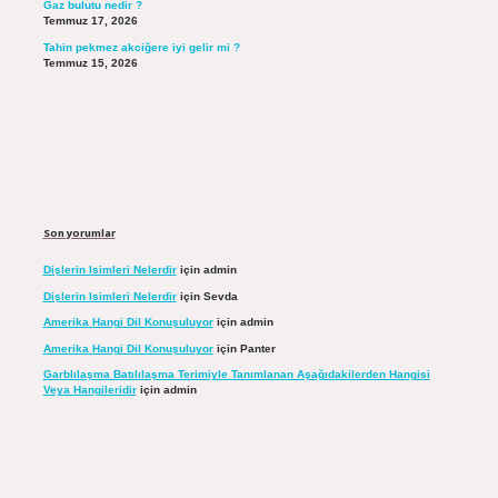
Gaz bulutu nedir ?
Temmuz 17, 2026
Tahin pekmez akciğere iyi gelir mi ?
Temmuz 15, 2026
Son yorumlar
Dişlerin Isimleri Nelerdir
için
admin
Dişlerin Isimleri Nelerdir
için
Sevda
Amerika Hangi Dil Konuşuluyor
için
admin
Amerika Hangi Dil Konuşuluyor
için
Panter
Garblılaşma Batılılaşma Terimiyle Tanımlanan Aşağıdakilerden Hangisi
Veya Hangileridir
için
admin