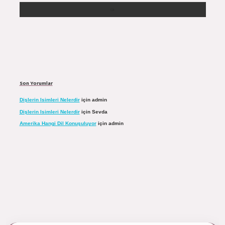
Son Yorumlar
Dişlerin Isimleri Nelerdir
için
admin
Dişlerin Isimleri Nelerdir
için
Sevda
Amerika Hangi Dil Konuşuluyor
için
admin
ulipbett.net/