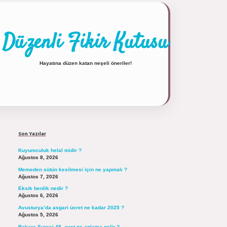
Düzenli Fikir Kutusu
Hayatına düzen katan neşeli öneriler!
Sidebar
https://tulipbett.net/
Son Yazılar
Kuyumculuk helal midir ?
Ağustos 8, 2026
Memeden sütün kesilmesi için ne yapmalı ?
Ağustos 7, 2026
Eksik benlik nedir ?
Ağustos 6, 2026
Avusturya’da asgari ücret ne kadar 2025 ?
Ağustos 5, 2026
Bakara Suresi 48. ayet ne anlama gelir ?