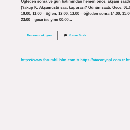
Öğleden sonra ve gün batımından hemen önce, akşam saatle
(Yakup K. Akşamüstü saat kaç arası? Günün saati: Gece; 01:00 
10:00, 11:00 – öğlen; 12:00, 13:00 – öğleden sonra 14:00, 15:0
23:00 – gece ise yine 00:00…
Akşamüstü
Devamını okuyun
Yorum Bırak
Nasıl
Oluyor
https://www.forumbilisim.com.tr
https://atacanyapi.com.tr
ht