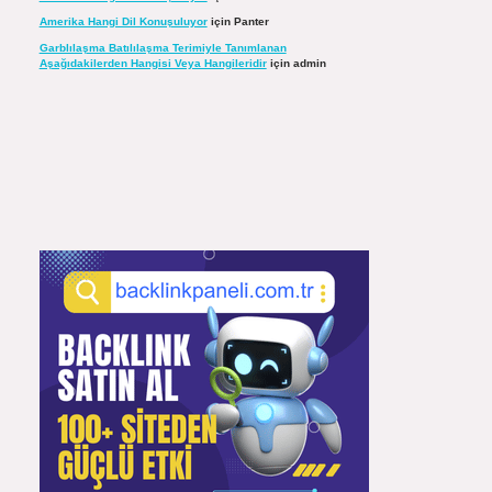
Amerika Hangi Dil Konuşuluyor
için
Panter
Garblılaşma Batılılaşma Terimiyle Tanımlanan
Aşağıdakilerden Hangisi Veya Hangileridir
için
admin