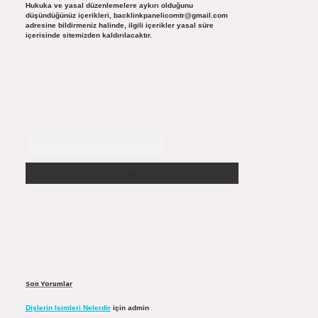
Hukuka ve yasal düzenlemelere aykırı olduğunu
düşündüğünüz içerikleri,
backlinkpanelicomtr@gmail.com
adresine bildirmeniz halinde, ilgili içerikler yasal süre
içerisinde sitemizden kaldırılacaktır.
Arama
Son Yorumlar
Dişlerin Isimleri Nelerdir
için
admin