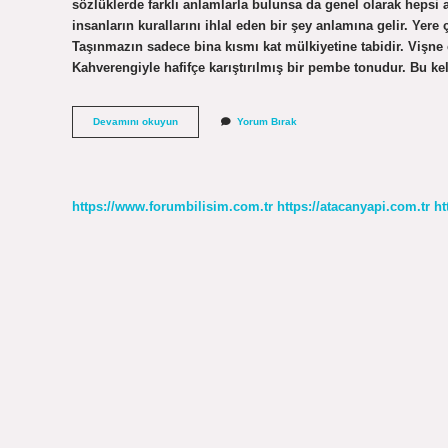
sözlüklerde farklı anlamlarla bulunsa da genel olarak hepsi 
insanların kurallarını ihlal eden bir şey anlamına gelir. Yere
Taşınmazın sadece bina kısmı kat mülkiyetine tabidir. Vişne
Kahverengiyle hafifçe karıştırılmış bir pembe tonudur. Bu ke
Anayapi
Devamını okuyun
Yorum Bırak
Nasil
Yazilir
https://www.forumbilisim.com.tr
https://atacanyapi.com.tr
ht