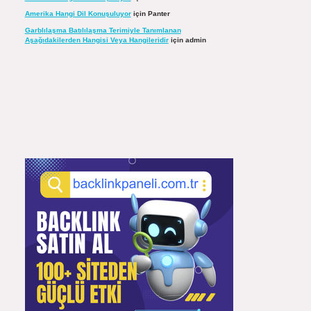
Amerika Hangi Dil Konuşuluyor
için
Panter
Garblılaşma Batılılaşma Terimiyle Tanımlanan
Aşağıdakilerden Hangisi Veya Hangileridir
için
admin