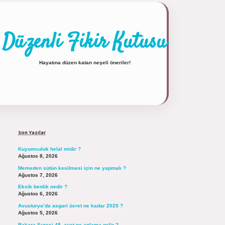
Düzenli Fikir Kutusu
Hayatına düzen katan neşeli öneriler!
Sidebar
https://tulipbett.net/
Son Yazılar
Kuyumculuk helal midir ?
Ağustos 8, 2026
Memeden sütün kesilmesi için ne yapmalı ?
Ağustos 7, 2026
Eksik benlik nedir ?
Ağustos 6, 2026
Avusturya’da asgari ücret ne kadar 2025 ?
Ağustos 5, 2026
Bakara Suresi 48. ayet ne anlama gelir ?