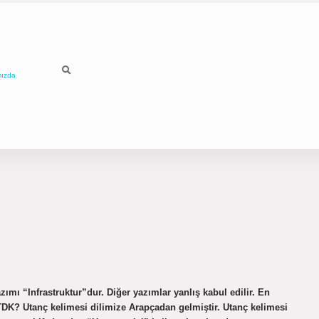
mızda
zımı “Infrastruktur”dur. Diğer yazımlar yanlış kabul edilir. En
r TDK? Utanç kelimesi dilimize Arapçadan gelmiştir. Utanç kelimesi