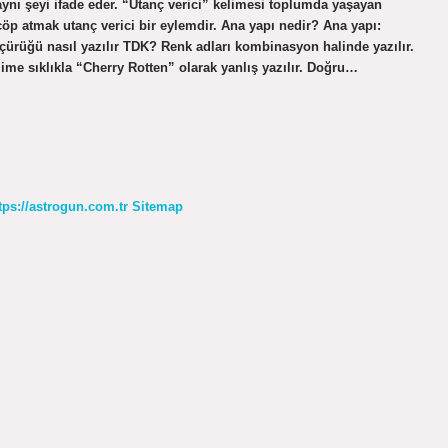
aynı şeyi ifade eder. “Utanç verici” kelimesi toplumda yaşayan
 çöp atmak utanç verici bir eylemdir. Ana yapı nedir? Ana yapı:
 çürüğü nasıl yazılır TDK? Renk adları kombinasyon halinde yazılır.
lime sıklıkla “Cherry Rotten” olarak yanlış yazılır. Doğru…
tps://astrogun.com.tr
Sitemap