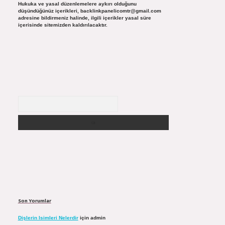
Hukuka ve yasal düzenlemelere aykırı olduğunu
düşündüğünüz içerikleri,
backlinkpanelicomtr@gmail.com
adresine bildirmeniz halinde, ilgili içerikler yasal süre
içerisinde sitemizden kaldırılacaktır.
Arama
Son Yorumlar
Dişlerin Isimleri Nelerdir
için
admin