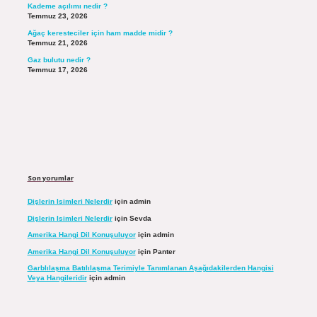
Kademe açılımı nedir ?
Temmuz 23, 2026
Ağaç keresteciler için ham madde midir ?
Temmuz 21, 2026
Gaz bulutu nedir ?
Temmuz 17, 2026
Son yorumlar
Dişlerin Isimleri Nelerdir
için
admin
Dişlerin Isimleri Nelerdir
için
Sevda
Amerika Hangi Dil Konuşuluyor
için
admin
Amerika Hangi Dil Konuşuluyor
için
Panter
Garblılaşma Batılılaşma Terimiyle Tanımlanan Aşağıdakilerden Hangisi
Veya Hangileridir
için
admin