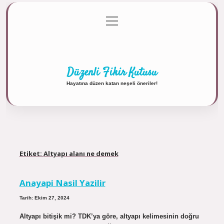
menüyü
Anasayfa
Gizlilik Politikası
Yasal Uyarı
aç
Hakkımızda
Düzenli Fikir Kutusu
Hayatına düzen katan neşeli öneriler!
Etiket:
Altyapı alanı ne demek
Anayapi Nasil Yazilir
Tarih: Ekim 27, 2024
Altyapı bitişik mi? TDK’ya göre, altyapı kelimesinin doğru