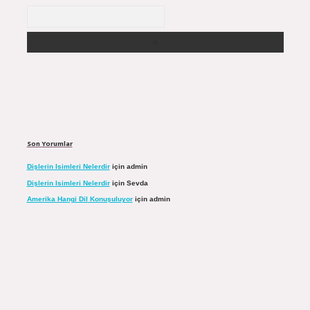
Arama
Son Yorumlar
Dişlerin Isimleri Nelerdir
için
admin
Dişlerin Isimleri Nelerdir
için
Sevda
Amerika Hangi Dil Konuşuluyor
için
admin