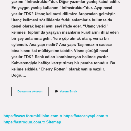
yazımı “Infrastruktur”dur. Diğer yazımlar yanlış kabul edilir.
En yaygın yanlış kullanım “Infrastruktur”dur. Ayıp nasıl
yazılır TDK? Utanç kelimesi dilimize Arapçadan gelmiştir.
Utanç kelimesi sözlüklerde farklı anlamlarla bulunsa da
genel olarak hepsi aynı şeyi ifade eder. “Utanç verici”
kelimesi toplumda yaşayan insanların kurallarını ihlal eden
bir şey anlamına gelir. Yere çöp atmak utanç verici bir
eylemdir. Ana yapı nedir? Ana yapı: Taşınmazın sadece
bina kısmı kat mülkiyetine tabidir. Vişne çürüğü nasıl
yazılır TDK? Renk adları kombinasyon halinde yazılır.
Kahverengiyle hafifçe karıştırılmış bir pembe tonudur. Bu
kelime sıklıkla “Cherry Rotten” olarak yanlış yazılır.
Doğru…
Anayapi
Devamını okuyun
Yorum Bırak
Nasil
Yazilir
https://www.forumbilisim.com.tr
https://atacanyapi.com.tr
https://astrogun.com.tr
Sitemap