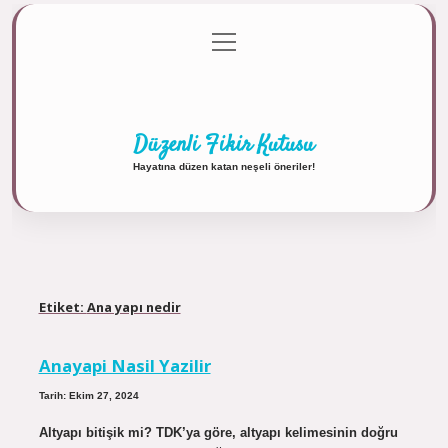
menüyü
Anasayfa
Gizlilik Politikası
Yasal Uyarı
aç
Hakkımızda
Düzenli Fikir Kutusu
Hayatına düzen katan neşeli öneriler!
Etiket:
Ana yapı nedir
Anayapi Nasil Yazilir
Tarih: Ekim 27, 2024
Altyapı bitişik mi? TDK’ya göre, altyapı kelimesinin doğru