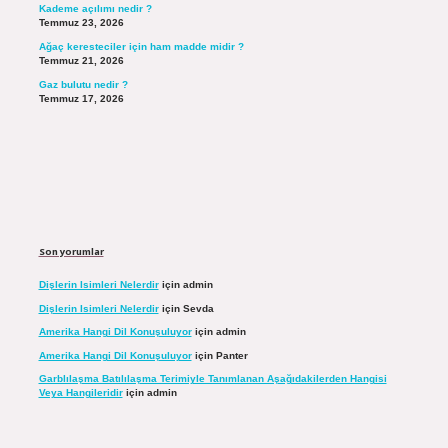
Kademe açılımı nedir ?
Temmuz 23, 2026
Ağaç keresteciler için ham madde midir ?
Temmuz 21, 2026
Gaz bulutu nedir ?
Temmuz 17, 2026
Son yorumlar
Dişlerin Isimleri Nelerdir
için
admin
Dişlerin Isimleri Nelerdir
için
Sevda
Amerika Hangi Dil Konuşuluyor
için
admin
Amerika Hangi Dil Konuşuluyor
için
Panter
Garblılaşma Batılılaşma Terimiyle Tanımlanan Aşağıdakilerden Hangisi
Veya Hangileridir
için
admin