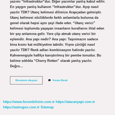
yazımı “Infrastruktur”dur. Diğer yazımlar yanlış kabul edilir.
En yaygın yanlış kullanım “Infrastruktur”dur. Ayıp nasıl
yazılır TDK? Utanç kelimesi dilimize Arapçadan gelmiştir.
Utanç kelimesi sözlüklerde farklı anlamlarla bulunsa da
genel olarak hepsi aynı şeyi ifade eder. “Utanç verici”
kelimesi toplumda yaşayan insanların kurallarını ihlal eden
bir şey anlamına gelir. Yere çöp atmak utanç verici bir
eylemdir. Ana yapı nedir? Ana yapı: Taşınmazın sadece
bina kısmı kat mülkiyetine tabidir. Vişne çürüğü nasıl
yazılır TDK? Renk adları kombinasyon halinde yazılır.
Kahverengiyle hafifçe karıştırılmış bir pembe tonudur. Bu
kelime sıklıkla “Cherry Rotten” olarak yanlış yazılır.
Doğru…
Anayapi
Devamını okuyun
Yorum Bırak
Nasil
Yazilir
https://www.forumbilisim.com.tr
https://atacanyapi.com.tr
https://astrogun.com.tr
Sitemap