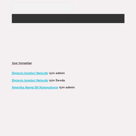
Arama
Son Yorumlar
Dişlerin Isimleri Nelerdir
için
admin
Dişlerin Isimleri Nelerdir
için
Sevda
Amerika Hangi Dil Konuşuluyor
için
admin