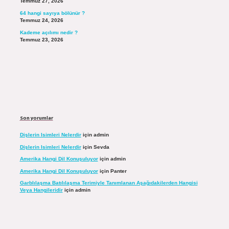
Temmuz 27, 2026
64 hangi sayıya bölünür ?
Temmuz 24, 2026
Kademe açılımı nedir ?
Temmuz 23, 2026
Son yorumlar
Dişlerin Isimleri Nelerdir
için
admin
Dişlerin Isimleri Nelerdir
için
Sevda
Amerika Hangi Dil Konuşuluyor
için
admin
Amerika Hangi Dil Konuşuluyor
için
Panter
Garblılaşma Batılılaşma Terimiyle Tanımlanan Aşağıdakilerden Hangisi
Veya Hangileridir
için
admin