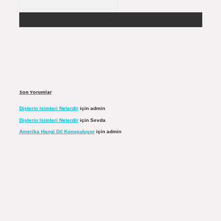
Son Yorumlar
Dişlerin Isimleri Nelerdir
için
admin
Dişlerin Isimleri Nelerdir
için
Sevda
Amerika Hangi Dil Konuşuluyor
için
admin