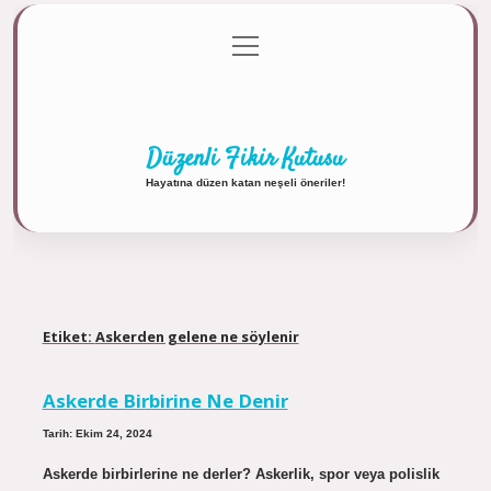
menüyü
Anasayfa
Gizlilik Politikası
Yasal Uyarı
aç
Hakkımızda
Düzenli Fikir Kutusu
Hayatına düzen katan neşeli öneriler!
Etiket:
Askerden gelene ne söylenir
Askerde Birbirine Ne Denir
Tarih: Ekim 24, 2024
Askerde birbirlerine ne derler? Askerlik, spor veya polislik