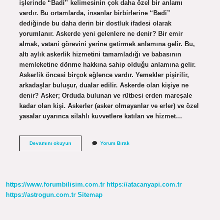
işlerinde “Badi” kelimesinin çok daha özel bir anlamı
vardır. Bu ortamlarda, insanlar birbirlerine “Badi”
dediğinde bu daha derin bir dostluk ifadesi olarak
yorumlanır. Askerde yeni gelenlere ne denir? Bir emir
almak, vatani görevini yerine getirmek anlamına gelir. Bu,
altı aylık askerlik hizmetini tamamladığı ve babasının
memleketine dönme hakkına sahip olduğu anlamına gelir.
Askerlik öncesi birçok eğlence vardır. Yemekler pişirilir,
arkadaşlar buluşur, dualar edilir. Askerde olan kişiye ne
denir? Asker; Orduda bulunan ve rütbesi erden mareşale
kadar olan kişi. Askerler (asker olmayanlar ve erler) ve özel
yasalar uyarınca silahlı kuvvetlere katılan ve hizmet…
Askerde
Devamını okuyun
Yorum Bırak
Birbirine
Ne
Denir
https://www.forumbilisim.com.tr
https://atacanyapi.com.tr
https://astrogun.com.tr
Sitemap