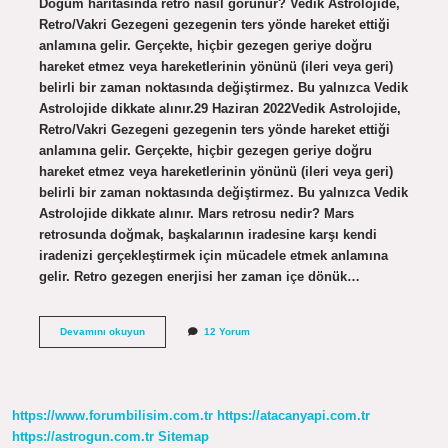
Doğum haritasında retro nasıl görünür? Vedik Astrolojide,
Retro/Vakri Gezegeni gezegenin ters yönde hareket ettiği
anlamına gelir. Gerçekte, hiçbir gezegen geriye doğru
hareket etmez veya hareketlerinin yönünü (ileri veya geri)
belirli bir zaman noktasında değiştirmez. Bu yalnızca Vedik
Astrolojide dikkate alınır.29 Haziran 2022Vedik Astrolojide,
Retro/Vakri Gezegeni gezegenin ters yönde hareket ettiği
anlamına gelir. Gerçekte, hiçbir gezegen geriye doğru
hareket etmez veya hareketlerinin yönünü (ileri veya geri)
belirli bir zaman noktasında değiştirmez. Bu yalnızca Vedik
Astrolojide dikkate alınır. Mars retrosu nedir? Mars
retrosunda doğmak, başkalarının iradesine karşı kendi
iradenizi gerçekleştirmek için mücadele etmek anlamına
gelir. Retro gezegen enerjisi her zaman içe dönük…
Doğum
Devamını okuyun
12 Yorum
Haritasında
Mars
Retro
Nasıl
Anlaşılır
https://www.forumbilisim.com.tr
https://atacanyapi.com.tr
https://astrogun.com.tr
Sitemap