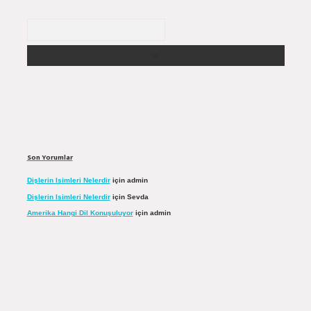
Arama
Son Yorumlar
Dişlerin Isimleri Nelerdir
için
admin
Dişlerin Isimleri Nelerdir
için
Sevda
Amerika Hangi Dil Konuşuluyor
için
admin