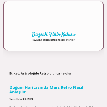
menüyü
Anasayfa
Gizlilik Politikası
Yasal Uyarı
aç
Hakkımızda
Düzenli Fikir Kutusu
Hayatına düzen katan neşeli öneriler!
Etiket:
Astrolojide Retro olunca ne olur
Doğum Haritasında Mars Retro Nasıl
Anlaşılır
Tarih: Eylül 29, 2024