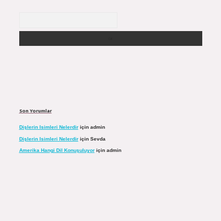
Arama
Son Yorumlar
Dişlerin Isimleri Nelerdir
için
admin
Dişlerin Isimleri Nelerdir
için
Sevda
Amerika Hangi Dil Konuşuluyor
için
admin