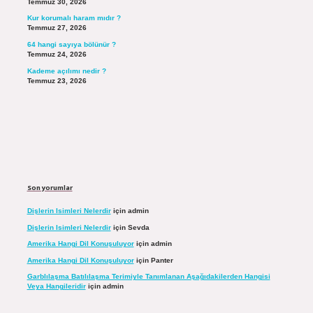
Temmuz 30, 2026
Kur korumalı haram mıdır ?
Temmuz 27, 2026
64 hangi sayıya bölünür ?
Temmuz 24, 2026
Kademe açılımı nedir ?
Temmuz 23, 2026
Son yorumlar
Dişlerin Isimleri Nelerdir
için
admin
Dişlerin Isimleri Nelerdir
için
Sevda
Amerika Hangi Dil Konuşuluyor
için
admin
Amerika Hangi Dil Konuşuluyor
için
Panter
Garblılaşma Batılılaşma Terimiyle Tanımlanan Aşağıdakilerden Hangisi
Veya Hangileridir
için
admin