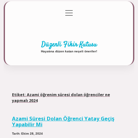
menüyü
Anasayfa
Gizlilik Politikası
Yasal Uyarı
aç
Hakkımızda
Düzenli Fikir Kutusu
Hayatına düzen katan neşeli öneriler!
Etiket:
Azami öğrenim süresi dolan öğrenciler ne
yapmalı 2024
Azami Süresi Dolan Öğrenci Yatay Geçiş
Yapabilir Mi
Tarih: Ekim 28, 2024