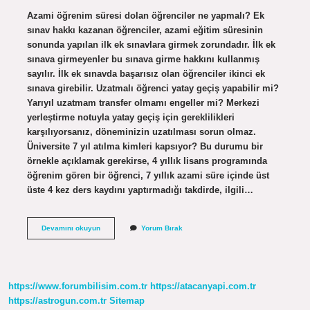
Azami öğrenim süresi dolan öğrenciler ne yapmalı? Ek
sınav hakkı kazanan öğrenciler, azami eğitim süresinin
sonunda yapılan ilk ek sınavlara girmek zorundadır. İlk ek
sınava girmeyenler bu sınava girme hakkını kullanmış
sayılır. İlk ek sınavda başarısız olan öğrenciler ikinci ek
sınava girebilir. Uzatmalı öğrenci yatay geçiş yapabilir mi?
Yarıyıl uzatmam transfer olmamı engeller mi? Merkezi
yerleştirme notuyla yatay geçiş için gereklilikleri
karşılıyorsanız, döneminizin uzatılması sorun olmaz.
Üniversite 7 yıl atılma kimleri kapsıyor? Bu durumu bir
örnekle açıklamak gerekirse, 4 yıllık lisans programında
öğrenim gören bir öğrenci, 7 yıllık azami süre içinde üst
üste 4 kez ders kaydını yaptırmadığı takdirde, ilgili…
Azami
Devamını okuyun
Yorum Bırak
Süresi
Dolan
Öğrenci
Yatay
Geçiş
https://www.forumbilisim.com.tr
https://atacanyapi.com.tr
Yapabilir
Mi
https://astrogun.com.tr
Sitemap