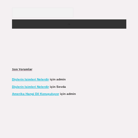
Arama
Son Yorumlar
Dişlerin Isimleri Nelerdir
için
admin
Dişlerin Isimleri Nelerdir
için
Sevda
Amerika Hangi Dil Konuşuluyor
için
admin