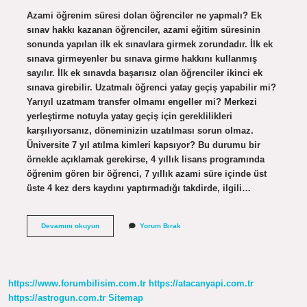
Azami öğrenim süresi dolan öğrenciler ne yapmalı? Ek
sınav hakkı kazanan öğrenciler, azami eğitim süresinin
sonunda yapılan ilk ek sınavlara girmek zorundadır. İlk ek
sınava girmeyenler bu sınava girme hakkını kullanmış
sayılır. İlk ek sınavda başarısız olan öğrenciler ikinci ek
sınava girebilir. Uzatmalı öğrenci yatay geçiş yapabilir mi?
Yarıyıl uzatmam transfer olmamı engeller mi? Merkezi
yerleştirme notuyla yatay geçiş için gereklilikleri
karşılıyorsanız, döneminizin uzatılması sorun olmaz.
Üniversite 7 yıl atılma kimleri kapsıyor? Bu durumu bir
örnekle açıklamak gerekirse, 4 yıllık lisans programında
öğrenim gören bir öğrenci, 7 yıllık azami süre içinde üst
üste 4 kez ders kaydını yaptırmadığı takdirde, ilgili…
Azami
Devamını okuyun
Yorum Bırak
Süresi
Dolan
Öğrenci
Yatay
Geçiş
https://www.forumbilisim.com.tr
https://atacanyapi.com.tr
Yapabilir
Mi
https://astrogun.com.tr
Sitemap