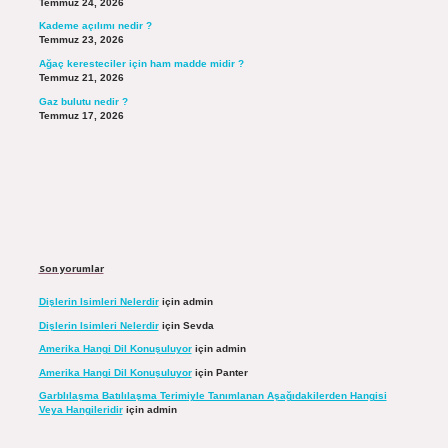
Temmuz 24, 2026
Kademe açılımı nedir ?
Temmuz 23, 2026
Ağaç keresteciler için ham madde midir ?
Temmuz 21, 2026
Gaz bulutu nedir ?
Temmuz 17, 2026
Son yorumlar
Dişlerin Isimleri Nelerdir
için
admin
Dişlerin Isimleri Nelerdir
için
Sevda
Amerika Hangi Dil Konuşuluyor
için
admin
Amerika Hangi Dil Konuşuluyor
için
Panter
Garblılaşma Batılılaşma Terimiyle Tanımlanan Aşağıdakilerden Hangisi
Veya Hangileridir
için
admin