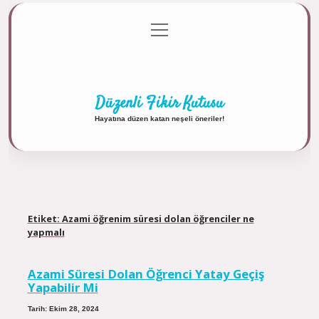
menüyü
Anasayfa
Gizlilik Politikası
Yasal Uyarı
aç
Hakkımızda
Düzenli Fikir Kutusu
Hayatına düzen katan neşeli öneriler!
Etiket:
Azami öğrenim süresi dolan öğrenciler ne
yapmalı
Azami Süresi Dolan Öğrenci Yatay Geçiş
Yapabilir Mi
Tarih: Ekim 28, 2024