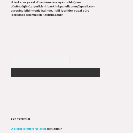
Hukuka ve yasal düzenlemelere aykırı olduğunu
düşündüğünüz içerikleri,
backlinkpanelicomtr@gmail.com
adresine bildirmeniz halinde, ilgili içerikler yasal süre
içerisinde sitemizden kaldırılacaktır.
Arama
Son Yorumlar
Dişlerin Isimleri Nelerdir
için
admin