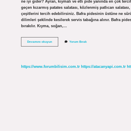
ne iyi gider? Ayran, kıymalı ve etli pide yanında en çok terc
geçen kızarmış patates salatası, közlenmiş patlıcan salatası,
çeşitlerini tercih edebilirsiniz. Bafra pidesinin üstüne ne sü
dilimleri şeklinde kesilerek servis tabağına alınır. Bafra
bırakılır. Kıyma, soğan,…
Bafra
Devamını okuyun
Yorum Bırak
Pidesinin
Yanına
Ne
Gider
https://www.forumbilisim.com.tr
https://atacanyapi.com.tr
ht