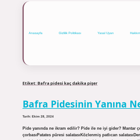
Anasayfa
Gizlilik Politikası
Yasal Uyarı
Hakkı
Etiket:
Bafra pidesi kaç dakika pişer
Bafra Pidesinin Yanına N
Tarih: Ekim 28, 2024
Pide yanında ne ikram edilir? Pide ile ne iyi gider? Mantar 
çorbasıPatates püresi salatasıKözlenmiş patlıcan salatasıDe