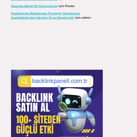
Amerika Hangi Dil Konuşuluyor
için
Panter
Garblılaşma Batılılaşma Terimiyle Tanımlanan
Aşağıdakilerden Hangisi Veya Hangileridir
için
admin