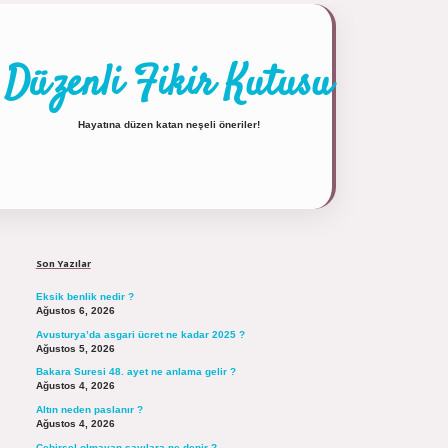
Düzenli Fikir Kutusu
Hayatına düzen katan neşeli öneriler!
Sidebar
https://tulipbett.net/
Son Yazılar
Eksik benlik nedir ?
Ağustos 6, 2026
Avusturya’da asgari ücret ne kadar 2025 ?
Ağustos 5, 2026
Bakara Suresi 48. ayet ne anlama gelir ?
Ağustos 4, 2026
Altın neden paslanır ?
Ağustos 4, 2026
Cebirsel olmayan sayılara ne denir ?