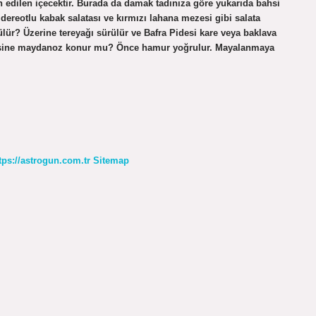
ih edilen içecektir. Burada da damak tadınıza göre yukarıda bahsi
 dereotlu kabak salatası ve kırmızı lahana mezesi gibi salata
rülür? Üzerine tereyağı sürülür ve Bafra Pidesi kare veya baklava
 pidesine maydanoz konur mu? Önce hamur yoğrulur. Mayalanmaya
tps://astrogun.com.tr
Sitemap