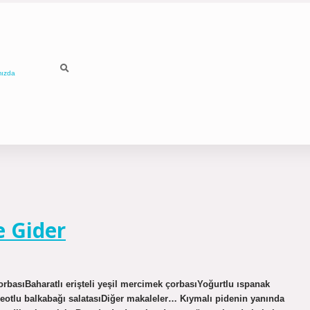
mızda
e Gider
çorbasıBaharatlı erişteli yeşil mercimek çorbasıYoğurtlu ıspanak
reotlu balkabağı salatasıDiğer makaleler… Kıymalı pidenin yanında