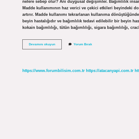
nelere sebep olur? Ani duygusal değişimler. Bağımlılık insanı
Madde kullanımının haz verici ve çekici etkileri beyindeki 
artırır. Madde kullanımı tekrarlanan kullanıma dönüştüğünde ba
beyin hastalığıdır ve bağımlılık tedavi edilebilir bir beyin has
kokain bağımlılığı, tütün bağımlılığı, sigara bağımlılığı, cra
Bağımlılık
Devamını okuyun
Yorum Bırak
Zararları
Nedir
Kısaca
https://www.forumbilisim.com.tr
https://atacanyapi.com.tr
ht