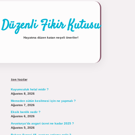
Düzenli Fikir Kutusu
Hayatına düzen katan neşeli öneriler!
Sidebar
https://tulipbett.net/
Son Yazılar
Kuyumculuk helal midir ?
Ağustos 8, 2026
Memeden sütün kesilmesi için ne yapmalı ?
Ağustos 7, 2026
Eksik benlik nedir ?
Ağustos 6, 2026
Avusturya’da asgari ücret ne kadar 2025 ?
Ağustos 5, 2026
Bakara Suresi 48. ayet ne anlama gelir ?