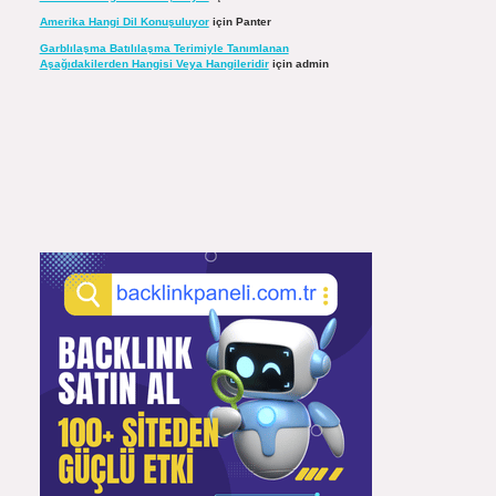
Amerika Hangi Dil Konuşuluyor
için
Panter
Garblılaşma Batılılaşma Terimiyle Tanımlanan
Aşağıdakilerden Hangisi Veya Hangileridir
için
admin