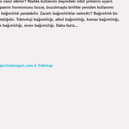
 nasıl etkiler? Madde kullanımı beyindeki ödül yollarını uyarır.
dopamin hormonunu bozar, bozulmayla birlikte yeniden kullanımı
ğımlılık yaratabilir. Zararlı bağımlılıklar nelerdir? Bağımlılık bir
talığıdır. Teknoloji bağımlılığı, alkol bağımlılığı, kumar bağımlılığı,
ck bağımlılığı, eroin bağımlılığı. Daha fazla…
tps://astrogun.com.tr
Sitemap