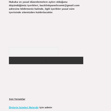
Hukuka ve yasal düzenlemelere aykırı olduğunu
düşündüğünüz içerikleri,
backlinkpanelicomtr@gmail.com
adresine bildirmeniz halinde, ilgili içerikler yasal süre
içerisinde sitemizden kaldırılacaktır.
Arama
Son Yorumlar
Dişlerin Isimleri Nelerdir
için
admin