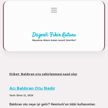
menüyü
Anasayfa
Gizlilik Politikası
Yasal Uyarı
aç
Hakkımızda
Düzenli Fikir Kutusu
Hayatına düzen katan neşeli öneriler!
Etiket:
Baldıran otu zehirlenmesi nasıl olur
Acı Baldıran Otu Nedir
Tarih: Ekim 11, 2024
Baldıran otu neye iyi gelir? Hemlock’un tıbbi kullanımları