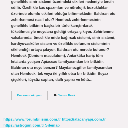
genellikle sinir sistemi üzerindeki etkileri nedeniyle tercih
edilir. Özellikle kas spazmları ve nörolojik bozukluklar
üzerinde olumlu etkileri olduğu bilinmektedir. Baldıran otu
zehirlenmesi nasıl olur? Hemlock zehirlenmesinin
genellikle bitkinin başka bir türle karıştırılarak
tüketilmesiyle meydana geldiği ortaya çıkıyor. Zehirlenme
vakalarında, öncelikle mide-bağırsak sistemi, sinir sistemi,
kardiyovasküler sistem ve özellikle solunum sisteminin
etkilendiği ortaya çıkıyor. Baldıran otu nerede bulunur?
Hemlock (Conium maculatum), Antarktika hariç tüm
kıtalarda yetişen Apiaceae familyasından bir bitkidir.
Baldıran otu neye benzer? Maydanozgiller familyasından
olan Hemlock, tek veya iki yıllık otsu bir bitkidir. Beyaz
çiçekleri, tüysüz sapları, dallı yapısı ve kötü…
Acı
Devamını okuyun
Yorum Bırak
Baldıran
Otu
Nedir
https://www.forumbilisim.com.tr
https://atacanyapi.com.tr
https://astrogun.com.tr
Sitemap