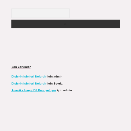
Arama
Son Yorumlar
Dişlerin Isimleri Nelerdir
için
admin
Dişlerin Isimleri Nelerdir
için
Sevda
Amerika Hangi Dil Konuşuluyor
için
admin