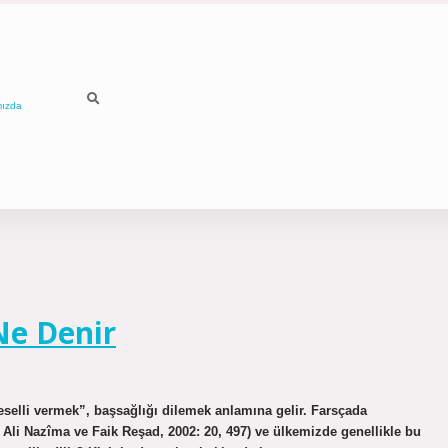
mızda
Ne Denir
teselli vermek”, başsağlığı dilemek anlamına gelir. Farsçada
; Ali Nazîma ve Faik Reşad, 2002: 20, 497) ve ülkemizde genellikle bu