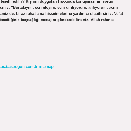
sıl teselli edilir? Kişinin duyguları hakkında konuşmasının sorun
rsiniz. “Buradayım, seninleyim, seni dinliyorum, anlıyorum, acını
eniz de, biraz rahatlama hissetmelerine yardımcı olabilirsiniz. Vefat
hissettiğiniz başsağlığı mesajını gönderebilirsiniz. Allah rahmet
…
tps://astrogun.com.tr
Sitemap