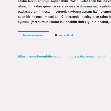
şeklin tercih edildiği söylenebilir. Yakını vefat eden biri na
olmadığına dair güvence vererek size açılmasını sağlayabili
paylaşıyorum” mesajını vererek kaybının acısını hafifletemes
eden birine nasıl mesaj atılır? İsterseniz inceleyip en rahat 
eylesin. (Merhumun ismini kullanabilirsiniz) iyi bir insandı,
Yakını
Devamını okuyun
Yorum Bırak
Vefat
Eden
Birine
Ne
Denir
https://www.forumbilisim.com.tr
https://atacanyapi.com.tr
ht