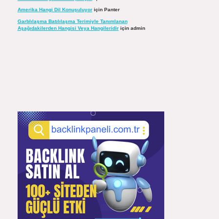
Amerika Hangi Dil Konuşuluyor
için
Panter
Garblılaşma Batılılaşma Terimiyle Tanımlanan
Aşağıdakilerden Hangisi Veya Hangileridir
için
admin