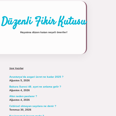
Düzenli Fikir Kutusu
Hayatına düzen katan neşeli öneriler!
Sidebar
https://tulipbett.net/
Son Yazılar
Avusturya’da asgari ücret ne kadar 2025 ?
Ağustos 5, 2026
Bakara Suresi 48. ayet ne anlama gelir ?
Ağustos 4, 2026
Altın neden paslanır ?
Ağustos 4, 2026
Cebirsel olmayan sayılara ne denir ?
Temmuz 30, 2026
Kur korumalı haram mıdır ?