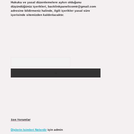
Hukuka ve yasal düzenlemelere aykırı olduğunu
düşündüğünüz içerikleri,
backlinkpanelicomtr@gmail.com
adresine bildirmeniz halinde, ilgili içerikler yasal süre
içerisinde sitemizden kaldırılacaktır.
Arama
Son Yorumlar
Dişlerin Isimleri Nelerdir
için
admin