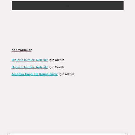
Son Yorumlar
Dişlerin Isimleri Nelerdir
için
admin
Dişlerin Isimleri Nelerdir
için
Sevda
Amerika Hangi Dil Konuşuluyor
için
admin
ulipbett.net/