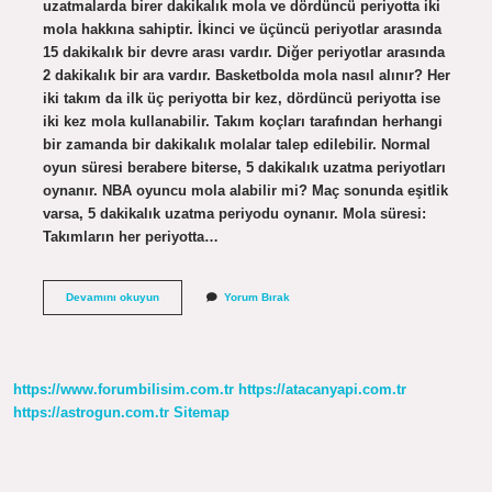
uzatmalarda birer dakikalık mola ve dördüncü periyotta iki
mola hakkına sahiptir. İkinci ve üçüncü periyotlar arasında
15 dakikalık bir devre arası vardır. Diğer periyotlar arasında
2 dakikalık bir ara vardır. Basketbolda mola nasıl alınır? Her
iki takım da ilk üç periyotta bir kez, dördüncü periyotta ise
iki kez mola kullanabilir. Takım koçları tarafından herhangi
bir zamanda bir dakikalık molalar talep edilebilir. Normal
oyun süresi berabere biterse, 5 dakikalık uzatma periyotları
oynanır. NBA oyuncu mola alabilir mi? Maç sonunda eşitlik
varsa, 5 dakikalık uzatma periyodu oynanır. Mola süresi:
Takımların her periyotta…
Basketbol
Devamını okuyun
Yorum Bırak
Oyuncu
Mola
Alabilir
Mi
https://www.forumbilisim.com.tr
https://atacanyapi.com.tr
https://astrogun.com.tr
Sitemap