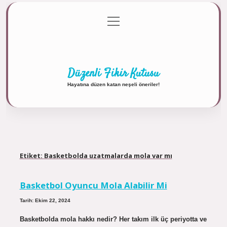
menüyü
Anasayfa
Gizlilik Politikası
Yasal Uyarı
aç
Hakkımızda
Düzenli Fikir Kutusu
Hayatına düzen katan neşeli öneriler!
Etiket:
Basketbolda uzatmalarda mola var mı
Basketbol Oyuncu Mola Alabilir Mi
Tarih: Ekim 22, 2024
Basketbolda mola hakkı nedir? Her takım ilk üç periyotta ve