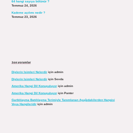
64 hangi sayıya bölünür ?
Temmuz 24, 2026
Kademe açılımı nedir ?
Temmuz 23, 2026
Son yorumlar
Dişlerin Isimleri Nelerdir
için
admin
Dişlerin Isimleri Nelerdir
için
Sevda
Amerika Hangi Dil Konuşuluyor
için
admin
Amerika Hangi Dil Konuşuluyor
için
Panter
Garblılaşma Batılılaşma Terimiyle Tanımlanan Aşağıdakilerden Hangisi
Veya Hangileridir
için
admin