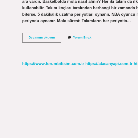
ara vardır. Basketbolda mola nasıl alınır? Her iki takım da il
kullanabilir. Takım koçları tarafından herhangi bir zamanda b
biterse, 5 dakikalık uzatma periyotları oynanır. NBA oyuncu 
periyodu oynanır. Mola süresi: Takımların her periyotta…
Basketbol
Devamını okuyun
Yorum Bırak
Oyuncu
Mola
Alabilir
Mi
https://www.forumbilisim.com.tr
https://atacanyapi.com.tr
ht