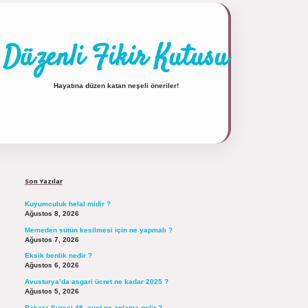
Düzenli Fikir Kutusu
Hayatına düzen katan neşeli öneriler!
Sidebar
https://tulipbett.net/
Son Yazılar
Kuyumculuk helal midir ?
Ağustos 8, 2026
Memeden sütün kesilmesi için ne yapmalı ?
Ağustos 7, 2026
Eksik benlik nedir ?
Ağustos 6, 2026
Avusturya’da asgari ücret ne kadar 2025 ?
Ağustos 5, 2026
Bakara Suresi 48. ayet ne anlama gelir ?