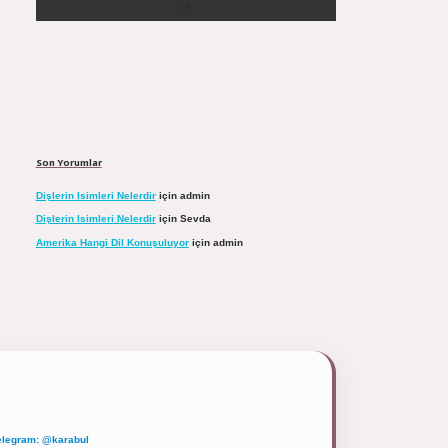
Son Yorumlar
Dişlerin Isimleri Nelerdir
için
admin
Dişlerin Isimleri Nelerdir
için
Sevda
Amerika Hangi Dil Konuşuluyor
için
admin
elegram: @karabul