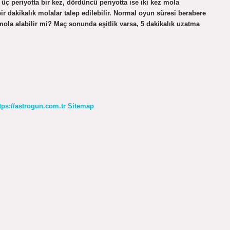
k üç periyotta bir kez, dördüncü periyotta ise iki kez mola
ir dakikalık molalar talep edilebilir. Normal oyun süresi berabere
mola alabilir mi? Maç sonunda eşitlik varsa, 5 dakikalık uzatma
tps://astrogun.com.tr
Sitemap