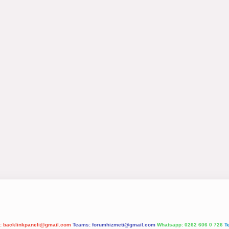
l:
backlinkpaneli@gmail.com
Teams:
forumhizmeti@gmail.com
Whatsapp: 0262 606 0 726
T