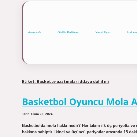
Anasayfa
Gizlilik Politikası
Yasal Uyarı
Hakkı
Etiket:
Baskette uzatmalar iddaya dahil mi
Basketbol Oyuncu Mola Al
Tarih: Ekim 22, 2024
Basketbolda mola hakkı nedir? Her takım ilk üç periyotta ve 
hakkına sahiptir. İkinci ve üçüncü periyotlar arasında 15 dakik