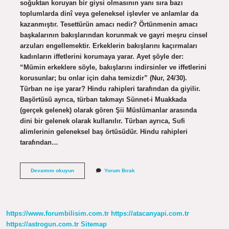
soğuktan koruyan bir giysi olmasının yanı sıra bazı
toplumlarda dinî veya geleneksel işlevler ve anlamlar da
kazanmıştır. Tesettürün amacı nedir? Örtünmenin amacı
başkalarının bakışlarından korunmak ve gayri meşru cinsel
arzuları engellemektir. Erkeklerin bakışlarını kaçırmaları
kadınların iffetlerini korumaya yarar. Ayet şöyle der:
“Mümin erkeklere söyle, bakışlarını indirsinler ve iffetlerini
korusunlar; bu onlar için daha temizdir” (Nur, 24/30).
Türban ne işe yarar? Hindu rahipleri tarafından da giyilir.
Başörtüsü ayrıca, türban takmayı Sünnet-i Muakkada
(gerçek gelenek) olarak gören Şii Müslümanlar arasında
dini bir gelenek olarak kullanılır. Türban ayrıca, Sufi
alimlerinin geleneksel baş örtüsüdür. Hindu rahipleri
tarafından…
Türbanın
Devamını okuyun
Yorum Bırak
Amacı
Nedir
https://www.forumbilisim.com.tr
https://atacanyapi.com.tr
https://astrogun.com.tr
Sitemap