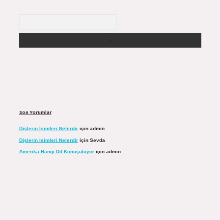
Arama
Son Yorumlar
Dişlerin Isimleri Nelerdir
için
admin
Dişlerin Isimleri Nelerdir
için
Sevda
Amerika Hangi Dil Konuşuluyor
için
admin