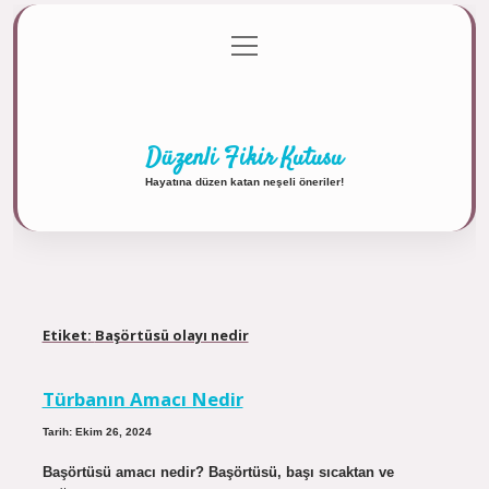
menüyü
Anasayfa
Gizlilik Politikası
Yasal Uyarı
aç
Hakkımızda
Düzenli Fikir Kutusu
Hayatına düzen katan neşeli öneriler!
Etiket:
Başörtüsü olayı nedir
Türbanın Amacı Nedir
Tarih: Ekim 26, 2024
Başörtüsü amacı nedir? Başörtüsü, başı sıcaktan ve