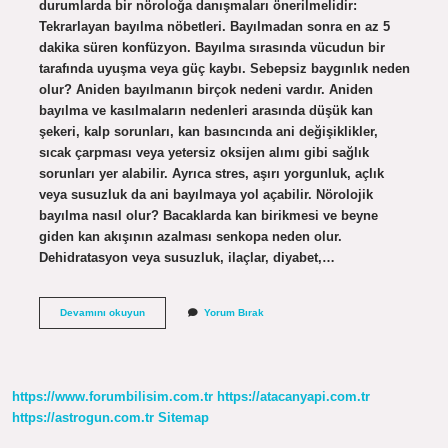
durumlarda bir nöroloğa danışmaları önerilmelidir:
Tekrarlayan bayılma nöbetleri. Bayılmadan sonra en az 5
dakika süren konfüzyon. Bayılma sırasında vücudun bir
tarafında uyuşma veya güç kaybı. Sebepsiz baygınlık neden
olur? Aniden bayılmanın birçok nedeni vardır. Aniden
bayılma ve kasılmaların nedenleri arasında düşük kan
şekeri, kalp sorunları, kan basıncında ani değişiklikler,
sıcak çarpması veya yetersiz oksijen alımı gibi sağlık
sorunları yer alabilir. Ayrıca stres, aşırı yorgunluk, açlık
veya susuzluk da ani bayılmaya yol açabilir. Nörolojik
bayılma nasıl olur? Bacaklarda kan birikmesi ve beyne
giden kan akışının azalması senkopa neden olur.
Dehidratasyon veya susuzluk, ilaçlar, diyabet,…
Baygınlık
Devamını okuyun
Yorum Bırak
Için
Hangi
Doktora
Gidilir
https://www.forumbilisim.com.tr
https://atacanyapi.com.tr
https://astrogun.com.tr
Sitemap