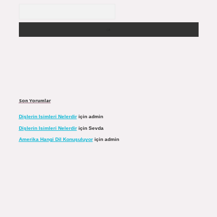
Arama
Son Yorumlar
Dişlerin Isimleri Nelerdir
için
admin
Dişlerin Isimleri Nelerdir
için
Sevda
Amerika Hangi Dil Konuşuluyor
için
admin