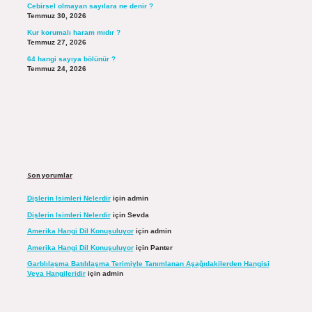
Cebirsel olmayan sayılara ne denir ?
Temmuz 30, 2026
Kur korumalı haram mıdır ?
Temmuz 27, 2026
64 hangi sayıya bölünür ?
Temmuz 24, 2026
Son yorumlar
Dişlerin Isimleri Nelerdir
için
admin
Dişlerin Isimleri Nelerdir
için
Sevda
Amerika Hangi Dil Konuşuluyor
için
admin
Amerika Hangi Dil Konuşuluyor
için
Panter
Garblılaşma Batılılaşma Terimiyle Tanımlanan Aşağıdakilerden Hangisi
Veya Hangileridir
için
admin