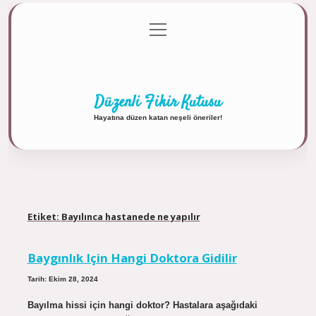
menüyü
Anasayfa
Gizlilik Politikası
Yasal Uyarı
aç
Hakkımızda
Düzenli Fikir Kutusu
Hayatına düzen katan neşeli öneriler!
Etiket:
Bayılınca hastanede ne yapılır
Baygınlık Için Hangi Doktora Gidilir
Tarih: Ekim 28, 2024
Bayılma hissi için hangi doktor? Hastalara aşağıdaki