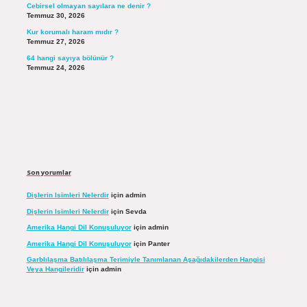
Cebirsel olmayan sayılara ne denir ?
Temmuz 30, 2026
Kur korumalı haram mıdır ?
Temmuz 27, 2026
64 hangi sayıya bölünür ?
Temmuz 24, 2026
Son yorumlar
Dişlerin Isimleri Nelerdir
için
admin
Dişlerin Isimleri Nelerdir
için
Sevda
Amerika Hangi Dil Konuşuluyor
için
admin
Amerika Hangi Dil Konuşuluyor
için
Panter
Garblılaşma Batılılaşma Terimiyle Tanımlanan Aşağıdakilerden Hangisi
Veya Hangileridir
için
admin