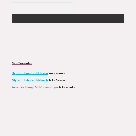
Arama
Son Yorumlar
Dişlerin Isimleri Nelerdir
için
admin
Dişlerin Isimleri Nelerdir
için
Sevda
Amerika Hangi Dil Konuşuluyor
için
admin