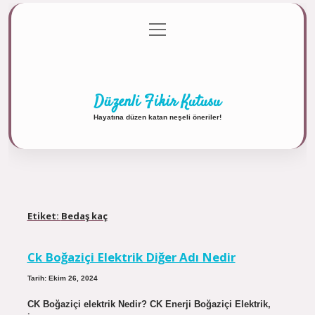
menüyü
Anasayfa
Gizlilik Politikası
Yasal Uyarı
aç
Hakkımızda
Düzenli Fikir Kutusu
Hayatına düzen katan neşeli öneriler!
Etiket:
Bedaş kaç
Ck Boğaziçi Elektrik Diğer Adı Nedir
Tarih: Ekim 26, 2024
CK Boğaziçi elektrik Nedir? CK Enerji Boğaziçi Elektrik,