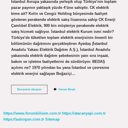
İstanbul Avrupa yakasında yerleşik olup Türkiye’nin toplam
pazar payının yaklaşık yüzde 4’üne sahiptir. CK elektrik
kime ait? Kolin ve Cengiz Holding bünyesinde faaliyet
gösteren perakende elektrik satış lisansına sahip CK Enerji
Çamlıbel Elektrik, 900 bin müşteriye perakende elektrik
satış hizmeti sağlıyor. İstanbul elektrik Kurum ismi nedir?
Türkiye’de tüketilen toplam elektrik enerjisinin önemli bir
bölümünün dağıtımını gerçekleştiren Ayedaş (İstanbul
Anadolu Yakası Elektrik Dağıtım A.Ş.), İstanbul Anadolu
yakasında elektrik dağıtım şebekesinin yanı sıra inşaat,
bakım ve işletme faaliyetlerini de sürdürüyor. BEDAŞ
açılımı ne? 1970 yılından bu yana İstanbul ve çevresine
elektrik enerjisi sağlayan Boğaziçi…
Ck
Devamını okuyun
Yorum Bırak
Boğaziçi
Elektrik
Diğer
Adı
Nedir
https://www.forumbilisim.com.tr
https://atacanyapi.com.tr
https://astrogun.com.tr
Sitemap