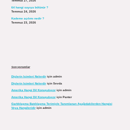
Temmuz 27, 2026
64 hangi sayıya bölünür ?
Temmuz 24, 2026
Kademe açılımı nedir ?
Temmuz 23, 2026
Son yorumlar
Dişlerin Isimleri Nelerdir
için
admin
Dişlerin Isimleri Nelerdir
için
Sevda
Amerika Hangi Dil Konuşuluyor
için
admin
Amerika Hangi Dil Konuşuluyor
için
Panter
Garblılaşma Batılılaşma Terimiyle Tanımlanan Aşağıdakilerden Hangisi
Veya Hangileridir
için
admin