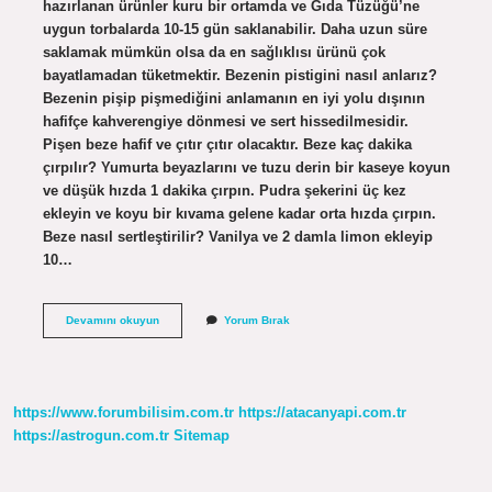
hazırlanan ürünler kuru bir ortamda ve Gıda Tüzüğü’ne
uygun torbalarda 10-15 gün saklanabilir. Daha uzun süre
saklamak mümkün olsa da en sağlıklısı ürünü çok
bayatlamadan tüketmektir. Bezenin pistigini nasıl anlarız?
Bezenin pişip pişmediğini anlamanın en iyi yolu dışının
hafifçe kahverengiye dönmesi ve sert hissedilmesidir.
Pişen beze hafif ve çıtır çıtır olacaktır. Beze kaç dakika
çırpılır? Yumurta beyazlarını ve tuzu derin bir kaseye koyun
ve düşük hızda 1 dakika çırpın. Pudra şekerini üç kez
ekleyin ve koyu bir kıvama gelene kadar orta hızda çırpın.
Beze nasıl sertleştirilir? Vanilya ve 2 damla limon ekleyip
10…
Beze
Devamını okuyun
Yorum Bırak
Neden
Çatlar
https://www.forumbilisim.com.tr
https://atacanyapi.com.tr
https://astrogun.com.tr
Sitemap