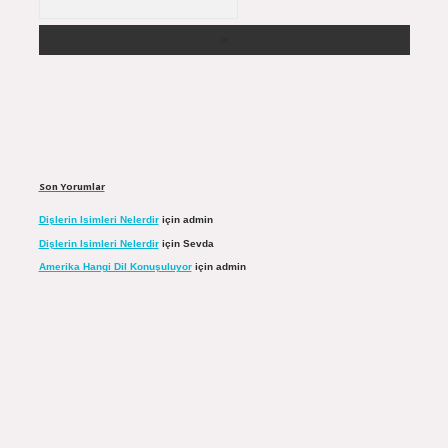
Son Yorumlar
Dişlerin Isimleri Nelerdir
için
admin
Dişlerin Isimleri Nelerdir
için
Sevda
Amerika Hangi Dil Konuşuluyor
için
admin