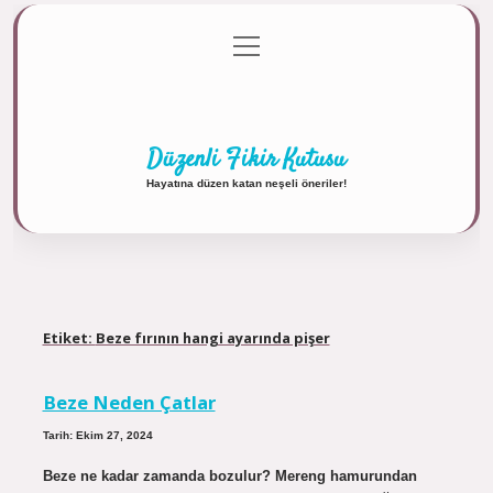
menüyü
Anasayfa
Gizlilik Politikası
Yasal Uyarı
aç
Hakkımızda
Düzenli Fikir Kutusu
Hayatına düzen katan neşeli öneriler!
Etiket:
Beze fırının hangi ayarında pişer
Beze Neden Çatlar
Tarih: Ekim 27, 2024
Beze ne kadar zamanda bozulur? Mereng hamurundan