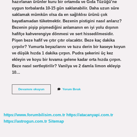
hazırlanan ürünler kuru bir ortamda ve Gıda Tüzüğü’ne
uygun torbalarda 10-15 gün saklanabilir. Daha uzun süre
saklamak mümkün olsa da en sağlıklısı ürünü çok
bayatlamadan tüketmektir. Bezenin pistigini nasıl anlarız?
Bezenin pişip pişmediğini anlamanın en iyi yolu dışının
hafifçe kahverengiye dönmesi ve sert hissedilmesidir.
Pişen beze hafif ve çıtır çıtır olacaktır. Beze kaç dakika
çırpılır? Yumurta beyazlarını ve tuzu derin bir kaseye koyun
ve düşük hızda 1 dakika çırpın. Pudra şekerini üç kez
ekleyin ve koyu bir kıvama gelene kadar orta hızda çırpın.
Beze nasıl sertleştirilir? Vanilya ve 2 damla limon ekleyip
10…
Beze
Devamını okuyun
Yorum Bırak
Neden
Çatlar
https://www.forumbilisim.com.tr
https://atacanyapi.com.tr
https://astrogun.com.tr
Sitemap