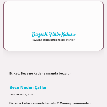
menüyü
Anasayfa
Gizlilik Politikası
Yasal Uyarı
aç
Hakkımızda
Düzenli Fikir Kutusu
Hayatına düzen katan neşeli öneriler!
Etiket:
Beze ne kadar zamanda bozulur
Beze Neden Çatlar
Tarih: Ekim 27, 2024
Beze ne kadar zamanda bozulur? Mereng hamurundan