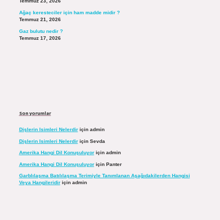
Temmuz 23, 2026
Ağaç keresteciler için ham madde midir ?
Temmuz 21, 2026
Gaz bulutu nedir ?
Temmuz 17, 2026
Son yorumlar
Dişlerin Isimleri Nelerdir
için
admin
Dişlerin Isimleri Nelerdir
için
Sevda
Amerika Hangi Dil Konuşuluyor
için
admin
Amerika Hangi Dil Konuşuluyor
için
Panter
Garblılaşma Batılılaşma Terimiyle Tanımlanan Aşağıdakilerden Hangisi
Veya Hangileridir
için
admin