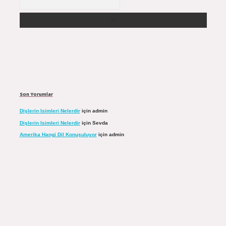
Son Yorumlar
Dişlerin Isimleri Nelerdir
için
admin
Dişlerin Isimleri Nelerdir
için
Sevda
Amerika Hangi Dil Konuşuluyor
için
admin