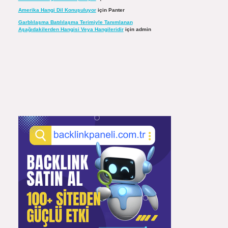
Amerika Hangi Dil Konuşuluyor
için
Panter
Garblılaşma Batılılaşma Terimiyle Tanımlanan
Aşağıdakilerden Hangisi Veya Hangileridir
için
admin