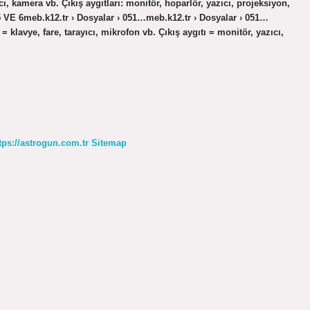
yıcı, kamera vb. Çıkış aygıtları: monitör, hoparlör, yazıcı, projeksiyon,
E 6meb.k12.tr › Dosyalar › 051…meb.k12.tr › Dosyalar › 051…
= klavye, fare, tarayıcı, mikrofon vb. Çıkış aygıtı = monitör, yazıcı,
tps://astrogun.com.tr
Sitemap