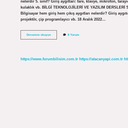
nelerdir 5. sınıf? Giriş aygıtları: fare, klavye, mikrofon, tara
kulaklık vb. BİLGİ TEKNOLOJİLERİ VE YAZILIM DERSLERİ 5 V
Bilgisayar hem giriş hem çıkış aygıtları nelerdir? Giriş aygıtı 
projektör, çip programlayıcı vb. 18 Aralık 2022…
Bilgisayarın
Devamını okuyun
8 Yorum
Giriş
Çıkış
Birimleri
Nelerdir
https://www.forumbilisim.com.tr
https://atacanyapi.com.tr
ht