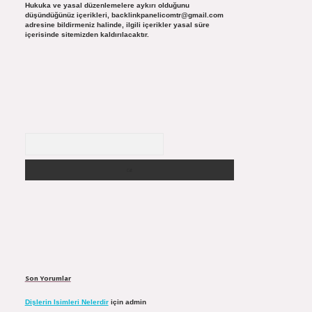
Hukuka ve yasal düzenlemelere aykırı olduğunu
düşündüğünüz içerikleri,
backlinkpanelicomtr@gmail.com
adresine bildirmeniz halinde, ilgili içerikler yasal süre
içerisinde sitemizden kaldırılacaktır.
Arama
Son Yorumlar
Dişlerin Isimleri Nelerdir
için
admin