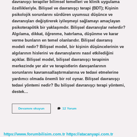
davranışçı terapiler bilimsel temelleri ve klinik uygulama
özellikleriyle. Bilişsel ve davranışçı terapi (BDT); Kişinin
psikolojik sorunlarını sürdüren uyumsuz düşünce ve
davranışları değiştirerek iyileşmeyi sağlamayı amaçlayan
psikoterapötik bir yaklaşımdır. Bilişsel davranışlar nelerdir?
Algılama, dikkat, öğrenme, hatırlama, düşünme ve karar
verme bunların en temel olanlarıdır. Bilişsel davranış
modeli nedir? Bilişsel model, bir kişinin düşüncelerinin ve
algılarının hislerini ve davranışlarını nasıl etkilediğini
açıklar. Bilişsel model, bilişsel davranışçı terapinin
merkezinde yer alır ve terapistlerin danışanlarının
sorunlarını kavramsallaştırmalarına ve tedavi etmelerine
yardımcı olmada önemli bir rol oynar. Bilişsel davranışçı
tedavi yöntemi nedir? Bu bilişsel davranışçı terapi yöntemi,
destek…
Bilişsel
Devamını okuyun
12 Yorum
Davranış
Değişikliği
Nedir
https://www.forumbilisim.com.tr
https://atacanyapi.com.tr