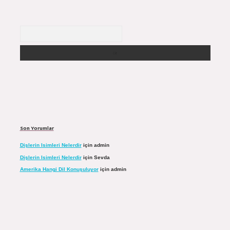
Arama
Son Yorumlar
Dişlerin Isimleri Nelerdir
için
admin
Dişlerin Isimleri Nelerdir
için
Sevda
Amerika Hangi Dil Konuşuluyor
için
admin