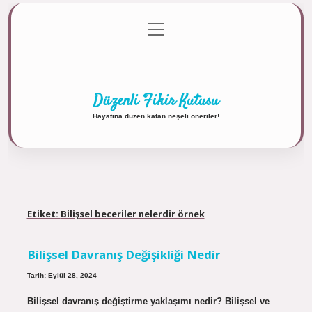
menüyü
Anasayfa
Gizlilik Politikası
Yasal Uyarı
aç
Hakkımızda
Düzenli Fikir Kutusu
Hayatına düzen katan neşeli öneriler!
Etiket:
Bilişsel beceriler nelerdir örnek
Bilişsel Davranış Değişikliği Nedir
Tarih: Eylül 28, 2024
Bilişsel davranış değiştirme yaklaşımı nedir? Bilişsel ve