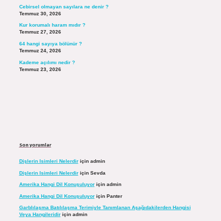
Cebirsel olmayan sayılara ne denir ?
Temmuz 30, 2026
Kur korumalı haram mıdır ?
Temmuz 27, 2026
64 hangi sayıya bölünür ?
Temmuz 24, 2026
Kademe açılımı nedir ?
Temmuz 23, 2026
Son yorumlar
Dişlerin Isimleri Nelerdir
için
admin
Dişlerin Isimleri Nelerdir
için
Sevda
Amerika Hangi Dil Konuşuluyor
için
admin
Amerika Hangi Dil Konuşuluyor
için
Panter
Garblılaşma Batılılaşma Terimiyle Tanımlanan Aşağıdakilerden Hangisi
Veya Hangileridir
için
admin