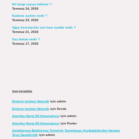
64 hangi sayıya bölünür ?
Temmuz 24, 2026
Kademe açılımı nedir ?
Temmuz 23, 2026
Ağaç keresteciler için ham madde midir ?
Temmuz 21, 2026
Gaz bulutu nedir ?
Temmuz 17, 2026
Son yorumlar
Dişlerin Isimleri Nelerdir
için
admin
Dişlerin Isimleri Nelerdir
için
Sevda
Amerika Hangi Dil Konuşuluyor
için
admin
Amerika Hangi Dil Konuşuluyor
için
Panter
Garblılaşma Batılılaşma Terimiyle Tanımlanan Aşağıdakilerden Hangisi
Veya Hangileridir
için
admin