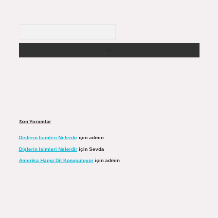
Arama
Son Yorumlar
Dişlerin Isimleri Nelerdir
için
admin
Dişlerin Isimleri Nelerdir
için
Sevda
Amerika Hangi Dil Konuşuluyor
için
admin