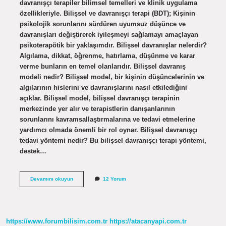
davranışçı terapiler bilimsel temelleri ve klinik uygulama
özellikleriyle. Bilişsel ve davranışçı terapi (BDT); Kişinin
psikolojik sorunlarını sürdüren uyumsuz düşünce ve
davranışları değiştirerek iyileşmeyi sağlamayı amaçlayan
psikoterapötik bir yaklaşımdır. Bilişsel davranışlar nelerdir?
Algılama, dikkat, öğrenme, hatırlama, düşünme ve karar
verme bunların en temel olanlarıdır. Bilişsel davranış
modeli nedir? Bilişsel model, bir kişinin düşüncelerinin ve
algılarının hislerini ve davranışlarını nasıl etkilediğini
açıklar. Bilişsel model, bilişsel davranışçı terapinin
merkezinde yer alır ve terapistlerin danışanlarının
sorunlarını kavramsallaştırmalarına ve tedavi etmelerine
yardımcı olmada önemli bir rol oynar. Bilişsel davranışçı
tedavi yöntemi nedir? Bu bilişsel davranışçı terapi yöntemi,
destek…
Bilişsel
Devamını okuyun
12 Yorum
Davranış
Değişikliği
Nedir
https://www.forumbilisim.com.tr
https://atacanyapi.com.tr