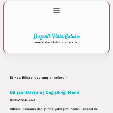
menüyü
Anasayfa
Gizlilik Politikası
Yasal Uyarı
aç
Hakkımızda
Düzenli Fikir Kutusu
Hayatına düzen katan neşeli öneriler!
Etiket:
Bilişsel davranışlar nelerdir
Bilişsel Davranış Değişikliği Nedir
Tarih: Eylül 28, 2024
Bilişsel davranış değiştirme yaklaşımı nedir? Bilişsel ve