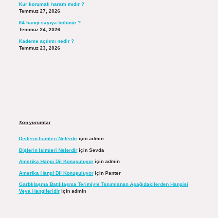
Kur korumalı haram mıdır ?
Temmuz 27, 2026
64 hangi sayıya bölünür ?
Temmuz 24, 2026
Kademe açılımı nedir ?
Temmuz 23, 2026
Son yorumlar
Dişlerin Isimleri Nelerdir
için
admin
Dişlerin Isimleri Nelerdir
için
Sevda
Amerika Hangi Dil Konuşuluyor
için
admin
Amerika Hangi Dil Konuşuluyor
için
Panter
Garblılaşma Batılılaşma Terimiyle Tanımlanan Aşağıdakilerden Hangisi
Veya Hangileridir
için
admin