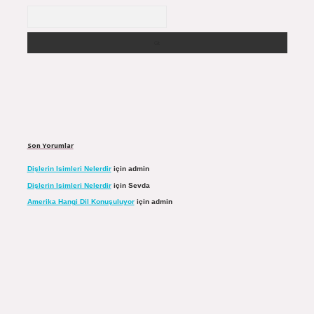
Arama
Son Yorumlar
Dişlerin Isimleri Nelerdir
için
admin
Dişlerin Isimleri Nelerdir
için
Sevda
Amerika Hangi Dil Konuşuluyor
için
admin