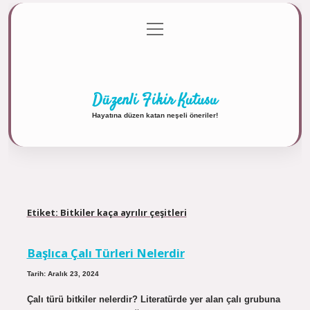
menüyü
Anasayfa
Gizlilik Politikası
Yasal Uyarı
aç
Hakkımızda
Düzenli Fikir Kutusu
Hayatına düzen katan neşeli öneriler!
Etiket:
Bitkiler kaça ayrılır çeşitleri
Başlıca Çalı Türleri Nelerdir
Tarih: Aralık 23, 2024
Çalı türü bitkiler nelerdir? Literatürde yer alan çalı grubuna