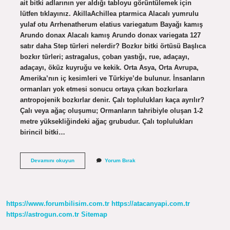
ait bitki adlarının yer aldığı tabloyu görüntülemek için
lütfen tıklayınız. AkillaAchillea ptarmica Alacalı yumrulu
yulaf otu Arrhenatherum elatius variegatum Bayağı kamış
Arundo donax Alacalı kamış Arundo donax variegata 127
satır daha Step türleri nelerdir? Bozkır bitki örtüsü Başlıca
bozkır türleri; astragalus, çoban yastığı, rue, adaçayı,
adaçayı, öküz kuyruğu ve kekik. Orta Asya, Orta Avrupa,
Amerika’nın iç kesimleri ve Türkiye’de bulunur. İnsanların
ormanları yok etmesi sonucu ortaya çıkan bozkırlara
antropojenik bozkırlar denir. Çalı toplulukları kaça ayrılır?
Çalı veya ağaç oluşumu; Ormanların tahribiyle oluşan 1-2
metre yüksekliğindeki ağaç grubudur. Çalı toplulukları
birincil bitki…
Başlıca
Devamını okuyun
Yorum Bırak
Çalı
Türleri
Nelerdir
https://www.forumbilisim.com.tr
https://atacanyapi.com.tr
https://astrogun.com.tr
Sitemap