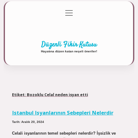
menüyü
Anasayfa
Gizlilik Politikası
Yasal Uyarı
aç
Hakkımızda
Düzenli Fikir Kutusu
Hayatına düzen katan neşeli öneriler!
Etiket:
Bozoklu Celal neden isyan etti
Istanbul Isyanlarının Sebepleri Nelerdir
Tarih: Aralık 20, 2024
Celali isyanlarının temel sebepleri nelerdir? İşsizlik ve