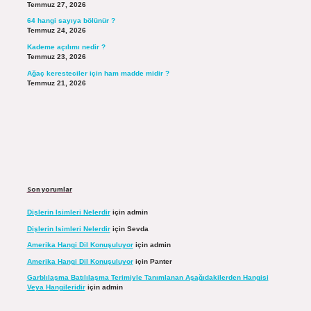
Temmuz 27, 2026
64 hangi sayıya bölünür ?
Temmuz 24, 2026
Kademe açılımı nedir ?
Temmuz 23, 2026
Ağaç keresteciler için ham madde midir ?
Temmuz 21, 2026
Son yorumlar
Dişlerin Isimleri Nelerdir
için
admin
Dişlerin Isimleri Nelerdir
için
Sevda
Amerika Hangi Dil Konuşuluyor
için
admin
Amerika Hangi Dil Konuşuluyor
için
Panter
Garblılaşma Batılılaşma Terimiyle Tanımlanan Aşağıdakilerden Hangisi
Veya Hangileridir
için
admin