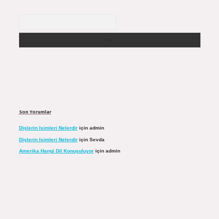
Arama
Son Yorumlar
Dişlerin Isimleri Nelerdir
için
admin
Dişlerin Isimleri Nelerdir
için
Sevda
Amerika Hangi Dil Konuşuluyor
için
admin