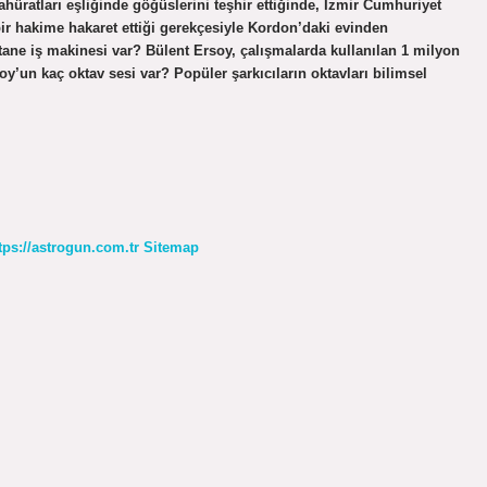
hüratları eşliğinde göğüslerini teşhir ettiğinde, İzmir Cumhuriyet
ir hakime hakaret ettiği gerekçesiyle Kordon’daki evinden
ane iş makinesi var? Bülent Ersoy, çalışmalarda kullanılan 1 milyon
oy’un kaç oktav sesi var? Popüler şarkıcıların oktavları bilimsel
tps://astrogun.com.tr
Sitemap