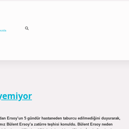
mızda
yemiyor
ndan Ersoy’un 5 gündür hastaneden taburcu edilmediğini duyurarak,
çımız Bülent Ersoy’a zatürre teşhisi konuldu. Bülent Ersoy neden