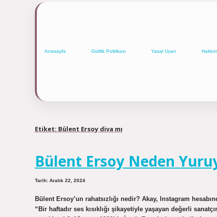
Anasayfa
Gizlilik Politikası
Yasal Uyarı
Hakkı
Etiket:
Bülent Ersoy diva mı
Bülent Ersoy Neden Yuru
Tarih: Aralık 22, 2024
Bülent Ersoy’un rahatsızlığı nedir? Akay, Instagram hesabı
“Bir haftadır ses kısıklığı şikayetiyle yaşayan değerli sanat