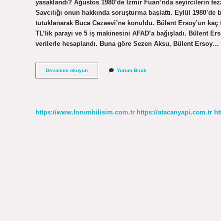
yasaklandı? Ağustos 1980’de İzmir Fuarı’nda seyircilerin teza
Savcılığı onun hakkında soruşturma başlattı. Eylül 1980’de b
tutuklanarak Buca Cezaevi’ne konuldu. Bülent Ersoy’un kaç t
TL’lik parayı ve 5 iş makinesini AFAD’a bağışladı. Bülent Ers
verilerle hesaplandı. Buna göre Sezen Aksu, Bülent Ersoy…
Bülent
Devamını okuyun
Yorum Bırak
Ersoy
Neden
Yuruyemiyor
https://www.forumbilisim.com.tr
https://atacanyapi.com.tr
ht