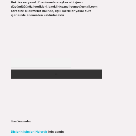
Hukuka ve yasal düzenlemelere aykırı olduğunu
düşündüğünüz içerikleri,
backlinkpanelicomtr@gmail.com
adresine bildirmeniz halinde, ilgili içerikler yasal süre
içerisinde sitemizden kaldırılacaktır.
Arama
Son Yorumlar
Dişlerin Isimleri Nelerdir
için
admin