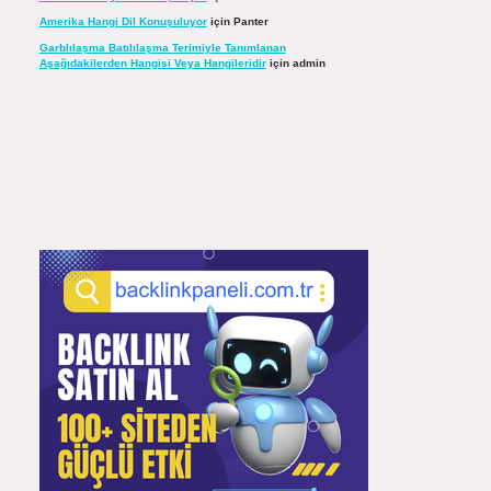
Amerika Hangi Dil Konuşuluyor
için
Panter
Garblılaşma Batılılaşma Terimiyle Tanımlanan
Aşağıdakilerden Hangisi Veya Hangileridir
için
admin