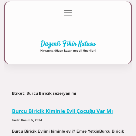
menüyü
Anasayfa
Gizlilik Politikası
Yasal Uyarı
aç
Hakkımızda
Düzenli Fikir Kutusu
Hayatına düzen katan neşeli öneriler!
Etiket:
Burcu Biricik sezeryan mı
Burcu Biricik Kiminle Evli Çocuğu Var Mı
Tarih: Kasım 5, 2024
Burcu Biricik Evlimi kiminle evli? Emre YetkinBurcu Biricik