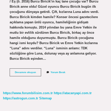
/ Eş (ö. 2016) Burcu Biricik’in kaç tane çocuğu var? Burcu
Biricik anne oldu! Güzel oyuncu Burcu Biricik bugün ilk
çocuğunu dünyaya getirdi. Çift, kızlarına Luna adını verdi.
Burcu Biricik kimden hamile? Konser öncesi gazetecilere
açıklama yapan ünlü oyuncu, hamileliğinin gidişatı
hakkında konuştu. 2014 yılından bu yana Emre Yetkin ile
mutlu bir evlilik sürdüren Burcu Biricik, birkaç ay önce
hamile olduğunu duyurmuştu. Burcu Biricik çocuğuna
hangi ismi koydu? Burcu Biricik ve Emre Yetkin kızlarına
“Luna” adını verdiler. “Luna” isminin anlamı: TDK
sözlüğüne göre Luna, dolunay veya ay anlamına geliyor.
Burcu Biricik eşinden…
Burcu
Devamını okuyun
Yorum Bırak
Biricik
Kiminle
Evli
Çocuğu
Var
https://www.forumbilisim.com.tr
https://atacanyapi.com.tr
Mı
https://astrogun.com.tr
Sitemap