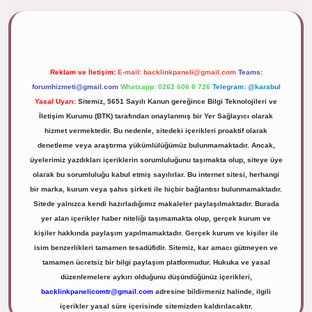
ipbett.net/
Reklam ve İletişim:
E-mail:
backlinkpaneli@gmail.com
Teams:
forumhizmeti@gmail.com
Whatsapp: 0262 606 0 726
Telegram: @karabul
Yasal Uyarı:
Sitemiz, 5651 Sayılı Kanun gereğince Bilgi Teknolojileri ve
İletişim Kurumu (BTK) tarafından onaylanmış bir Yer Sağlayıcı olarak
hizmet vermektedir. Bu nedenle, sitedeki içerikleri proaktif olarak
denetleme veya araştırma yükümlülüğümüz bulunmamaktadır. Ancak,
üyelerimiz yazdıkları içeriklerin sorumluluğunu taşımakta olup, siteye üye
olarak bu sorumluluğu kabul etmiş sayılırlar. Bu internet sitesi, herhangi
bir marka, kurum veya şahıs şirketi ile hiçbir bağlantısı bulunmamaktadır.
Sitede yalnızca kendi hazırladığımız makaleler paylaşılmaktadır. Burada
yer alan içerikler haber niteliği taşımamakta olup, gerçek kurum ve
kişiler hakkında paylaşım yapılmamaktadır. Gerçek kurum ve kişiler ile
isim benzerlikleri tamamen tesadüfidir. Sitemiz, kar amacı gütmeyen ve
tamamen ücretsiz bir bilgi paylaşım platformudur. Hukuka ve yasal
düzenlemelere aykırı olduğunu düşündüğünüz içerikleri,
backlinkpanelicomtr@gmail.com
adresine bildirmeniz halinde, ilgili
içerikler yasal süre içerisinde sitemizden kaldırılacaktır.