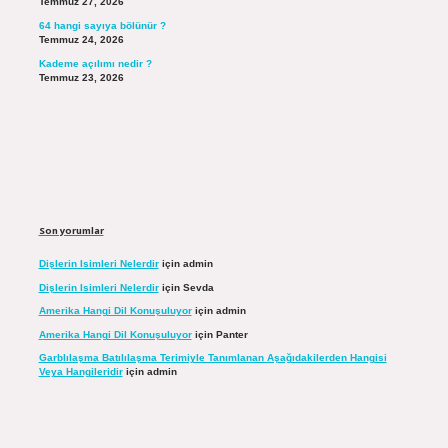
Temmuz 27, 2026
64 hangi sayıya bölünür ?
Temmuz 24, 2026
Kademe açılımı nedir ?
Temmuz 23, 2026
Son yorumlar
Dişlerin Isimleri Nelerdir
için
admin
Dişlerin Isimleri Nelerdir
için
Sevda
Amerika Hangi Dil Konuşuluyor
için
admin
Amerika Hangi Dil Konuşuluyor
için
Panter
Garblılaşma Batılılaşma Terimiyle Tanımlanan Aşağıdakilerden Hangisi
Veya Hangileridir
için
admin