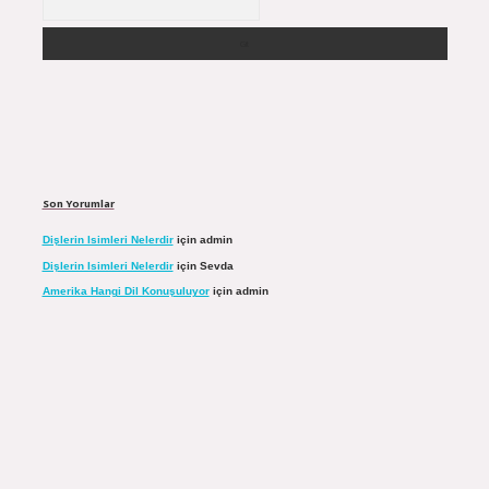
Son Yorumlar
Dişlerin Isimleri Nelerdir
için
admin
Dişlerin Isimleri Nelerdir
için
Sevda
Amerika Hangi Dil Konuşuluyor
için
admin