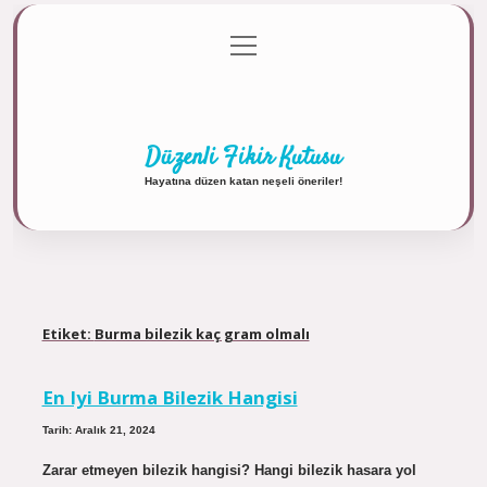
menüyü
Anasayfa
Gizlilik Politikası
Yasal Uyarı
aç
Hakkımızda
Düzenli Fikir Kutusu
Hayatına düzen katan neşeli öneriler!
Etiket:
Burma bilezik kaç gram olmalı
En Iyi Burma Bilezik Hangisi
Tarih: Aralık 21, 2024
Zarar etmeyen bilezik hangisi? Hangi bilezik hasara yol