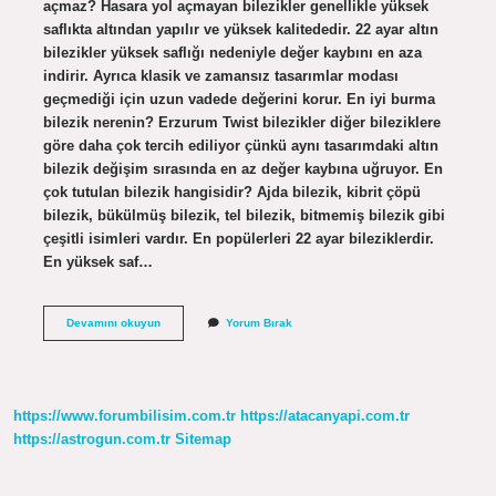
açmaz? Hasara yol açmayan bilezikler genellikle yüksek
saflıkta altından yapılır ve yüksek kalitededir. 22 ayar altın
bilezikler yüksek saflığı nedeniyle değer kaybını en aza
indirir. Ayrıca klasik ve zamansız tasarımlar modası
geçmediği için uzun vadede değerini korur. En iyi burma
bilezik nerenin? Erzurum Twist bilezikler diğer bileziklere
göre daha çok tercih ediliyor çünkü aynı tasarımdaki altın
bilezik değişim sırasında en az değer kaybına uğruyor. En
çok tutulan bilezik hangisidir? Ajda bilezik, kibrit çöpü
bilezik, bükülmüş bilezik, tel bilezik, bitmemiş bilezik gibi
çeşitli isimleri vardır. En popülerleri 22 ayar bileziklerdir.
En yüksek saf…
En
Devamını okuyun
Yorum Bırak
Iyi
Burma
Bilezik
Hangisi
https://www.forumbilisim.com.tr
https://atacanyapi.com.tr
https://astrogun.com.tr
Sitemap