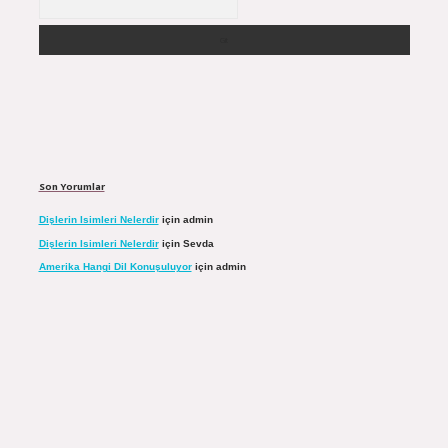
Son Yorumlar
Dişlerin Isimleri Nelerdir
için
admin
Dişlerin Isimleri Nelerdir
için
Sevda
Amerika Hangi Dil Konuşuluyor
için
admin