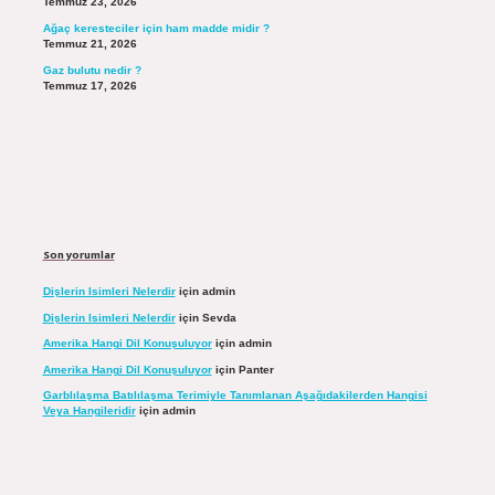
Temmuz 23, 2026
Ağaç keresteciler için ham madde midir ?
Temmuz 21, 2026
Gaz bulutu nedir ?
Temmuz 17, 2026
Son yorumlar
Dişlerin Isimleri Nelerdir
için
admin
Dişlerin Isimleri Nelerdir
için
Sevda
Amerika Hangi Dil Konuşuluyor
için
admin
Amerika Hangi Dil Konuşuluyor
için
Panter
Garblılaşma Batılılaşma Terimiyle Tanımlanan Aşağıdakilerden Hangisi
Veya Hangileridir
için
admin