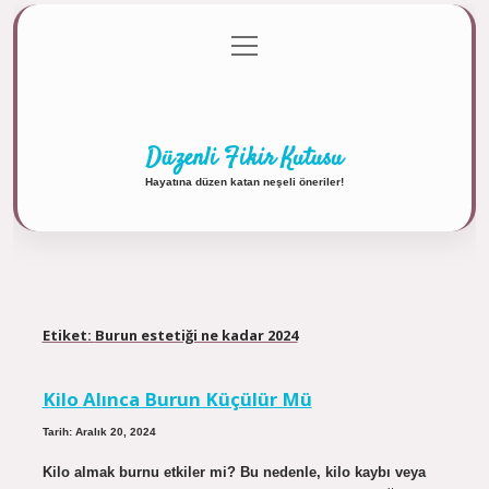
menüyü
Anasayfa
Gizlilik Politikası
Yasal Uyarı
aç
Hakkımızda
Düzenli Fikir Kutusu
Hayatına düzen katan neşeli öneriler!
Etiket:
Burun estetiği ne kadar 2024
Kilo Alınca Burun Küçülür Mü
Tarih: Aralık 20, 2024
Kilo almak burnu etkiler mi? Bu nedenle, kilo kaybı veya