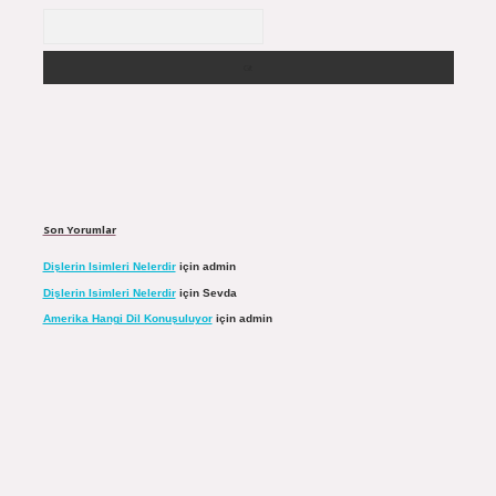
Arama
Son Yorumlar
Dişlerin Isimleri Nelerdir
için
admin
Dişlerin Isimleri Nelerdir
için
Sevda
Amerika Hangi Dil Konuşuluyor
için
admin