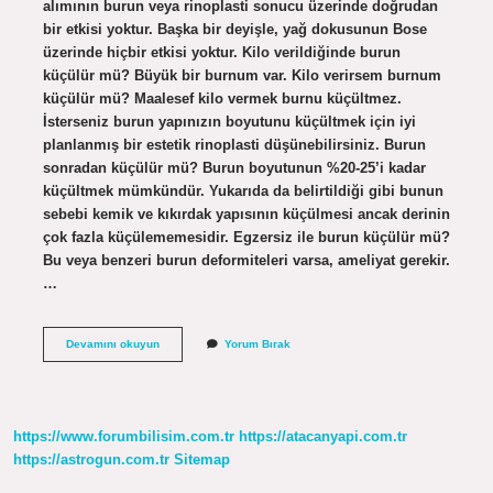
alımının burun veya rinoplasti sonucu üzerinde doğrudan
bir etkisi yoktur. Başka bir deyişle, yağ dokusunun Bose
üzerinde hiçbir etkisi yoktur. Kilo verildiğinde burun
küçülür mü? Büyük bir burnum var. Kilo verirsem burnum
küçülür mü? Maalesef kilo vermek burnu küçültmez.
İsterseniz burun yapınızın boyutunu küçültmek için iyi
planlanmış bir estetik rinoplasti düşünebilirsiniz. Burun
sonradan küçülür mü? Burun boyutunun %20-25’i kadar
küçültmek mümkündür. Yukarıda da belirtildiği gibi bunun
sebebi kemik ve kıkırdak yapısının küçülmesi ancak derinin
çok fazla küçülememesidir. Egzersiz ile burun küçülür mü?
Bu veya benzeri burun deformiteleri varsa, ameliyat gerekir.
…
Kilo
Devamını okuyun
Yorum Bırak
Alınca
Burun
Küçülür
Mü
https://www.forumbilisim.com.tr
https://atacanyapi.com.tr
https://astrogun.com.tr
Sitemap