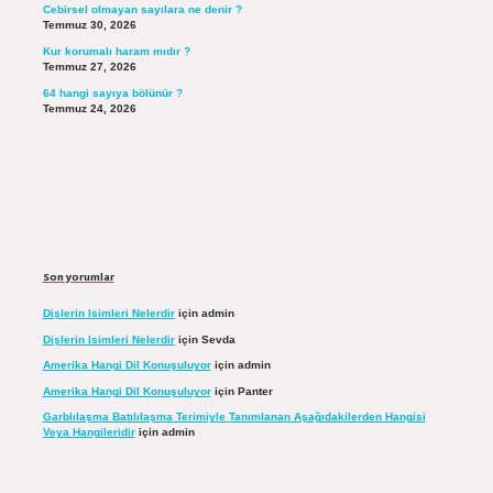
Cebirsel olmayan sayılara ne denir ?
Temmuz 30, 2026
Kur korumalı haram mıdır ?
Temmuz 27, 2026
64 hangi sayıya bölünür ?
Temmuz 24, 2026
Son yorumlar
Dişlerin Isimleri Nelerdir
için
admin
Dişlerin Isimleri Nelerdir
için
Sevda
Amerika Hangi Dil Konuşuluyor
için
admin
Amerika Hangi Dil Konuşuluyor
için
Panter
Garblılaşma Batılılaşma Terimiyle Tanımlanan Aşağıdakilerden Hangisi
Veya Hangileridir
için
admin