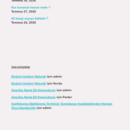
Temmuz 30, 2026
Kur korumalı haram mıdır ?
Temmuz 27, 2026
64 hangi sayıya bölünür ?
Temmuz 24, 2026
Son yorumlar
Dişlerin Isimleri Nelerdir
için
admin
Dişlerin Isimleri Nelerdir
için
Sevda
Amerika Hangi Dil Konuşuluyor
için
admin
Amerika Hangi Dil Konuşuluyor
için
Panter
Garblılaşma Batılılaşma Terimiyle Tanımlanan Aşağıdakilerden Hangisi
Veya Hangileridir
için
admin