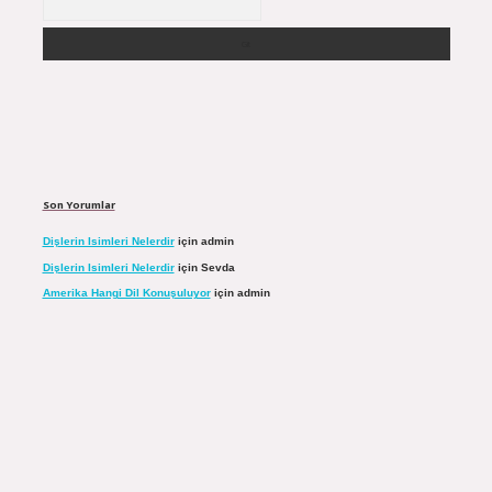
Son Yorumlar
Dişlerin Isimleri Nelerdir
için
admin
Dişlerin Isimleri Nelerdir
için
Sevda
Amerika Hangi Dil Konuşuluyor
için
admin