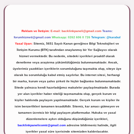
ipbett.net/
Reklam ve İletişim:
E-mail:
backlinkpaneli@gmail.com
Teams:
forumhizmeti@gmail.com
Whatsapp: 0262 606 0 726
Telegram: @karabul
Yasal Uyarı:
Sitemiz, 5651 Sayılı Kanun gereğince Bilgi Teknolojileri ve
İletişim Kurumu (BTK) tarafından onaylanmış bir Yer Sağlayıcı olarak
hizmet vermektedir. Bu nedenle, sitedeki içerikleri proaktif olarak
denetleme veya araştırma yükümlülüğümüz bulunmamaktadır. Ancak,
üyelerimiz yazdıkları içeriklerin sorumluluğunu taşımakta olup, siteye üye
olarak bu sorumluluğu kabul etmiş sayılırlar. Bu internet sitesi, herhangi
bir marka, kurum veya şahıs şirketi ile hiçbir bağlantısı bulunmamaktadır.
Sitede yalnızca kendi hazırladığımız makaleler paylaşılmaktadır. Burada
yer alan içerikler haber niteliği taşımamakta olup, gerçek kurum ve
kişiler hakkında paylaşım yapılmamaktadır. Gerçek kurum ve kişiler ile
isim benzerlikleri tamamen tesadüfidir. Sitemiz, kar amacı gütmeyen ve
tamamen ücretsiz bir bilgi paylaşım platformudur. Hukuka ve yasal
düzenlemelere aykırı olduğunu düşündüğünüz içerikleri,
backlinkpanelicomtr@gmail.com
adresine bildirmeniz halinde, ilgili
içerikler yasal süre içerisinde sitemizden kaldırılacaktır.