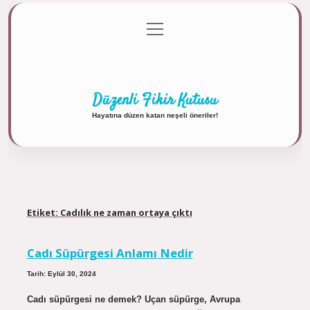
menüyü
Anasayfa
Gizlilik Politikası
Yasal Uyarı
aç
Hakkımızda
Düzenli Fikir Kutusu
Hayatına düzen katan neşeli öneriler!
Etiket:
Cadılık ne zaman ortaya çıktı
Cadı Süpürgesi Anlamı Nedir
Tarih: Eylül 30, 2024
Cadı süpürgesi ne demek? Uçan süpürge, Avrupa