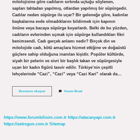
mitolojisine göre cadıların sırtında uçtuğu söylenen,
sapları tahtadan yapılmış, otlardan yapılmış bir süpürgedir.
Cadılar neden süpürge ile uçar? Bir geleneğe göre, kadınlar
başkalarına evde olmadıklarını bildirmek için kapının
önüne veya bacaya süpürge koyarlardı. Belki de bu yüzden,
cadıların evlerinden uçmak için süpürge kullandıkları fikri
benimsendi. Cadı gerçek anlamı nedir? Birçok din ve
mitolojide cadı, kötü amaçlara hizmet ettiğine ve doğaüstü
güçlere sahip olduğuna inanılan kişidir. Popüler kültürde,
siyah bir pelerin ve sivri bir başlık takan ve süpürgesiyle
uçan bir kadın figürü tasvir edilir. Türkiye’nin çeşitli
lehçelerinde “Cazi”, “Cazi” veya “Cazi Kari” olarak da…
Cadı
Devamını okuyun
Yorum Bırak
Süpürgesi
Anlamı
Nedir
https://www.forumbilisim.com.tr
https://atacanyapi.com.tr
https://astrogun.com.tr
Sitemap