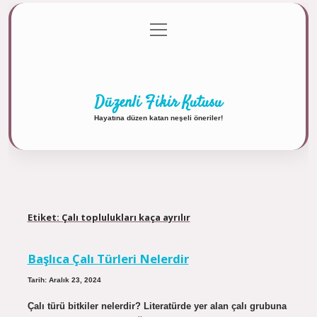
menüyü
Anasayfa
Gizlilik Politikası
Yasal Uyarı
aç
Hakkımızda
Düzenli Fikir Kutusu
Hayatına düzen katan neşeli öneriler!
Etiket:
Çalı toplulukları kaça ayrılır
Başlıca Çalı Türleri Nelerdir
Tarih: Aralık 23, 2024
Çalı türü bitkiler nelerdir? Literatürde yer alan çalı grubuna