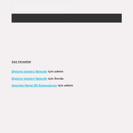
Arama
Son Yorumlar
Dişlerin Isimleri Nelerdir
için
admin
Dişlerin Isimleri Nelerdir
için
Sevda
Amerika Hangi Dil Konuşuluyor
için
admin