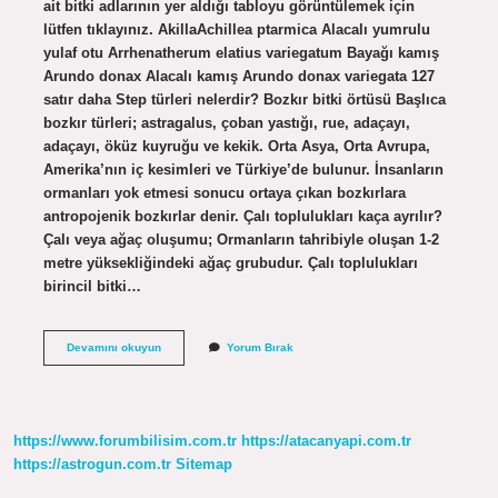
ait bitki adlarının yer aldığı tabloyu görüntülemek için
lütfen tıklayınız. AkillaAchillea ptarmica Alacalı yumrulu
yulaf otu Arrhenatherum elatius variegatum Bayağı kamış
Arundo donax Alacalı kamış Arundo donax variegata 127
satır daha Step türleri nelerdir? Bozkır bitki örtüsü Başlıca
bozkır türleri; astragalus, çoban yastığı, rue, adaçayı,
adaçayı, öküz kuyruğu ve kekik. Orta Asya, Orta Avrupa,
Amerika’nın iç kesimleri ve Türkiye’de bulunur. İnsanların
ormanları yok etmesi sonucu ortaya çıkan bozkırlara
antropojenik bozkırlar denir. Çalı toplulukları kaça ayrılır?
Çalı veya ağaç oluşumu; Ormanların tahribiyle oluşan 1-2
metre yüksekliğindeki ağaç grubudur. Çalı toplulukları
birincil bitki…
Başlıca
Devamını okuyun
Yorum Bırak
Çalı
Türleri
Nelerdir
https://www.forumbilisim.com.tr
https://atacanyapi.com.tr
https://astrogun.com.tr
Sitemap