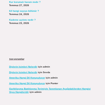
Kur korumalı haram mıdır ?
Temmuz 27, 2026
64 hangi sayıya bölünür ?
Temmuz 24, 2026
Kademe açılımı nedir ?
Temmuz 23, 2026
Son yorumlar
Dişlerin Isimleri Nelerdir
için
admin
Dişlerin Isimleri Nelerdir
için
Sevda
Amerika Hangi Dil Konuşuluyor
için
admin
Amerika Hangi Dil Konuşuluyor
için
Panter
Garblılaşma Batılılaşma Terimiyle Tanımlanan Aşağıdakilerden Hangisi
Veya Hangileridir
için
admin