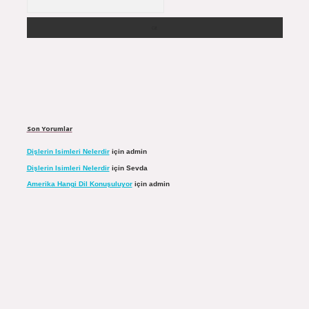
Son Yorumlar
Dişlerin Isimleri Nelerdir
için
admin
Dişlerin Isimleri Nelerdir
için
Sevda
Amerika Hangi Dil Konuşuluyor
için
admin