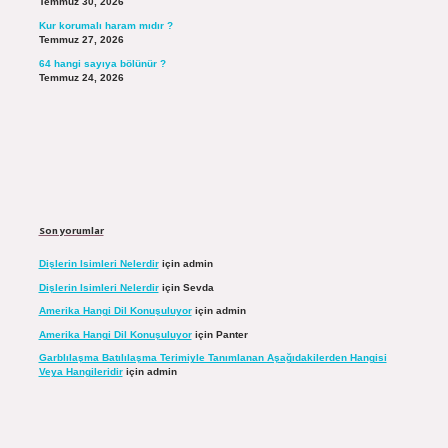
Temmuz 30, 2026
Kur korumalı haram mıdır ?
Temmuz 27, 2026
64 hangi sayıya bölünür ?
Temmuz 24, 2026
Son yorumlar
Dişlerin Isimleri Nelerdir
için
admin
Dişlerin Isimleri Nelerdir
için
Sevda
Amerika Hangi Dil Konuşuluyor
için
admin
Amerika Hangi Dil Konuşuluyor
için
Panter
Garblılaşma Batılılaşma Terimiyle Tanımlanan Aşağıdakilerden Hangisi
Veya Hangileridir
için
admin