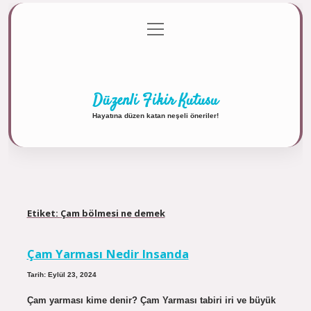
menüyü
Anasayfa
Gizlilik Politikası
Yasal Uyarı
aç
Hakkımızda
Düzenli Fikir Kutusu
Hayatına düzen katan neşeli öneriler!
Etiket:
Çam bölmesi ne demek
Çam Yarması Nedir Insanda
Tarih: Eylül 23, 2024
Çam yarması kime denir? Çam Yarması tabiri iri ve büyük