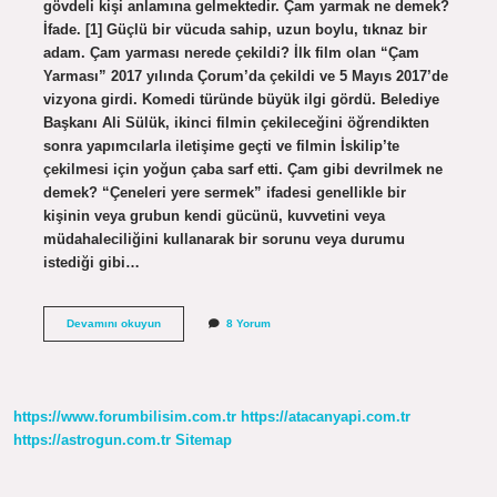
gövdeli kişi anlamına gelmektedir. Çam yarmak ne demek?
İfade. [1] Güçlü bir vücuda sahip, uzun boylu, tıknaz bir
adam. Çam yarması nerede çekildi? İlk film olan “Çam
Yarması” 2017 yılında Çorum’da çekildi ve 5 Mayıs 2017’de
vizyona girdi. Komedi türünde büyük ilgi gördü. Belediye
Başkanı Ali Sülük, ikinci filmin çekileceğini öğrendikten
sonra yapımcılarla iletişime geçti ve filmin İskilip’te
çekilmesi için yoğun çaba sarf etti. Çam gibi devrilmek ne
demek? “Çeneleri yere sermek” ifadesi genellikle bir
kişinin veya grubun kendi gücünü, kuvvetini veya
müdahaleciliğini kullanarak bir sorunu veya durumu
istediği gibi…
Çam
Devamını okuyun
8 Yorum
Yarması
Nedir
Insanda
https://www.forumbilisim.com.tr
https://atacanyapi.com.tr
https://astrogun.com.tr
Sitemap