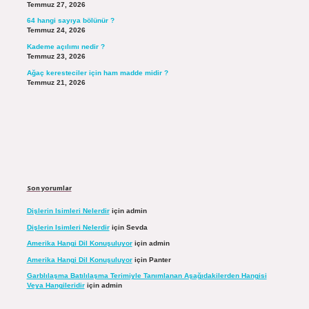
Temmuz 27, 2026
64 hangi sayıya bölünür ?
Temmuz 24, 2026
Kademe açılımı nedir ?
Temmuz 23, 2026
Ağaç keresteciler için ham madde midir ?
Temmuz 21, 2026
Son yorumlar
Dişlerin Isimleri Nelerdir
için
admin
Dişlerin Isimleri Nelerdir
için
Sevda
Amerika Hangi Dil Konuşuluyor
için
admin
Amerika Hangi Dil Konuşuluyor
için
Panter
Garblılaşma Batılılaşma Terimiyle Tanımlanan Aşağıdakilerden Hangisi
Veya Hangileridir
için
admin