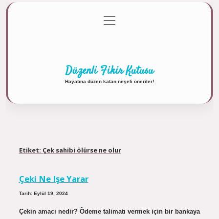
menüyü
Anasayfa
Gizlilik Politikası
Yasal Uyarı
aç
Hakkımızda
Düzenli Fikir Kutusu
Hayatına düzen katan neşeli öneriler!
Etiket:
Çek sahibi ölürse ne olur
Çeki Ne Işe Yarar
Tarih: Eylül 19, 2024
Çekin amacı nedir? Ödeme talimatı vermek için bir bankaya