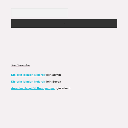
Arama
Son Yorumlar
Dişlerin Isimleri Nelerdir
için
admin
Dişlerin Isimleri Nelerdir
için
Sevda
Amerika Hangi Dil Konuşuluyor
için
admin