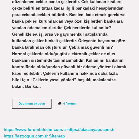
düzenlenen çekler banka çekleridir. Çek kullanan kişilere,
çekte belirtilen tutara kadar ilgili bankadaki hesaplarından
para çekebilecekleri bildirilir. Basitçe ifade etmek gerekirse,
banka çekleri kurumlardan veya özel kişilerden bankalara
yapılan ödeme emirleridir. Çek nerelerde kullanılır?
Genellikle ev, iş, arsa ve gayrimenkul satışlarında
kullanılan çekler blokeli çeklerdir. Ödeyenin beyanına göre
banka tarafından oluşturulur. Çek almak güvenli mi?
Normal çeklerde olduğu gibi elektronik çekler de alıcı
bankanın sisteminde tanımlanmalıdır. Kullanımı bankanın
kontrolünde olduğundan güvenli bir ödeme yöntemi olarak
kabul edilebilir. Çeklerin kullanımı hakkında daha fazla
bilgi için “Çeklerin yasal yönleri” başlıklı makalemize
bakın. Banka…
Çeki
Devamını okuyun
6 Yorum
Ne
Işe
Yarar
https://www.forumbilisim.com.tr
https://atacanyapi.com.tr
https://astrogun.com.tr
Sitemap