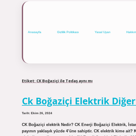
Anasayfa
Gizlilik Politikası
Yasal Uyarı
Hakkı
Etiket:
CK Boğaziçi ile Tedaş aynı mı
Ck Boğaziçi Elektrik Diğer
Tarih: Ekim 26, 2024
CK Boğaziçi elektrik Nedir? CK Enerji Boğaziçi Elektrik, İst
payının yaklaşık yüzde 4’üne sahiptir. CK elektrik kime ait?