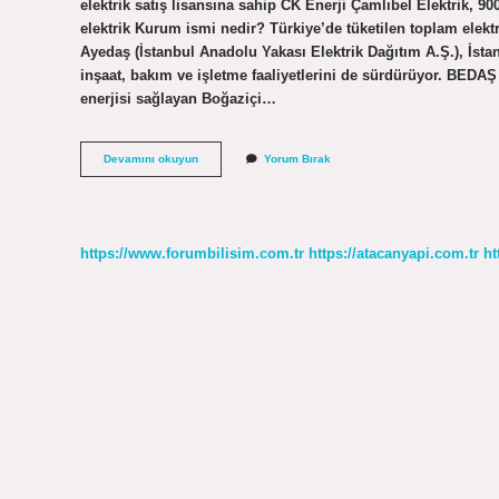
elektrik satış lisansına sahip CK Enerji Çamlıbel Elektrik, 90
elektrik Kurum ismi nedir? Türkiye’de tüketilen toplam elekt
Ayedaş (İstanbul Anadolu Yakası Elektrik Dağıtım A.Ş.), İsta
inşaat, bakım ve işletme faaliyetlerini de sürdürüyor. BEDAŞ 
enerjisi sağlayan Boğaziçi…
Ck
Devamını okuyun
Yorum Bırak
Boğaziçi
Elektrik
Diğer
Adı
Nedir
https://www.forumbilisim.com.tr
https://atacanyapi.com.tr
ht