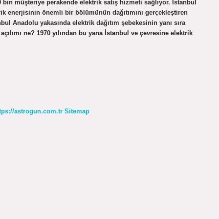
0 bin müşteriye perakende elektrik satış hizmeti sağlıyor. İstanbul
rik enerjisinin önemli bir bölümünün dağıtımını gerçekleştiren
nbul Anadolu yakasında elektrik dağıtım şebekesinin yanı sıra
açılımı ne? 1970 yılından bu yana İstanbul ve çevresine elektrik
tps://astrogun.com.tr
Sitemap