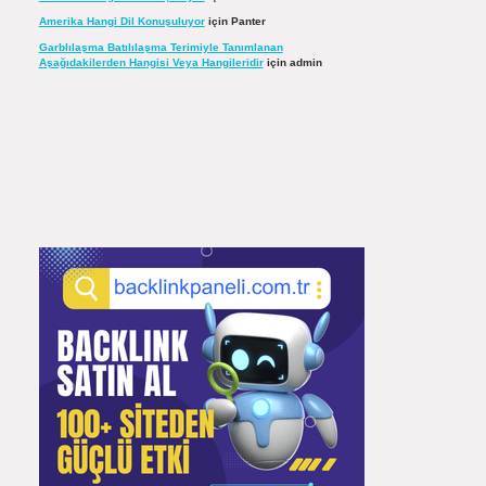
Amerika Hangi Dil Konuşuluyor
için
Panter
Garblılaşma Batılılaşma Terimiyle Tanımlanan
Aşağıdakilerden Hangisi Veya Hangileridir
için
admin