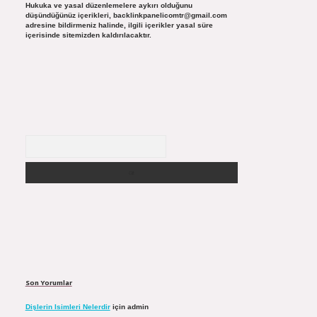
Hukuka ve yasal düzenlemelere aykırı olduğunu
düşündüğünüz içerikleri,
backlinkpanelicomtr@gmail.com
adresine bildirmeniz halinde, ilgili içerikler yasal süre
içerisinde sitemizden kaldırılacaktır.
Arama
Son Yorumlar
Dişlerin Isimleri Nelerdir
için
admin