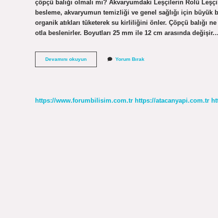
çöpçü balığı olmalı mı? Akvaryumdaki Leşçilerin Rolü Leşçi
besleme, akvaryumun temizliği ve genel sağlığı için büyük bir
organik atıkları tüketerek su kirliliğini önler. Çöpçü balığı n
otla beslenirler. Boyutları 25 mm ile 12 cm arasında değişir.
Çöpçü
Devamını okuyun
Yorum Bırak
Balığı
Zehirli
Mi
https://www.forumbilisim.com.tr
https://atacanyapi.com.tr
ht