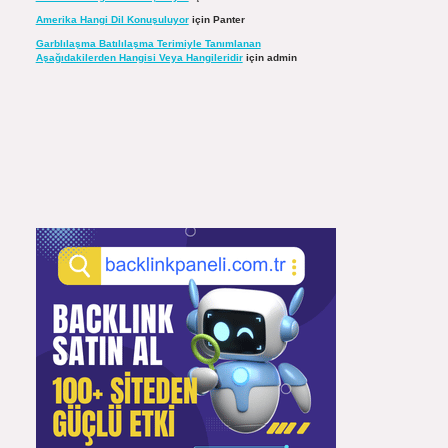
Amerika Hangi Dil Konuşuluyor
için
Panter
Garblılaşma Batılılaşma Terimiyle Tanımlanan
Aşağıdakilerden Hangisi Veya Hangileridir
için
admin