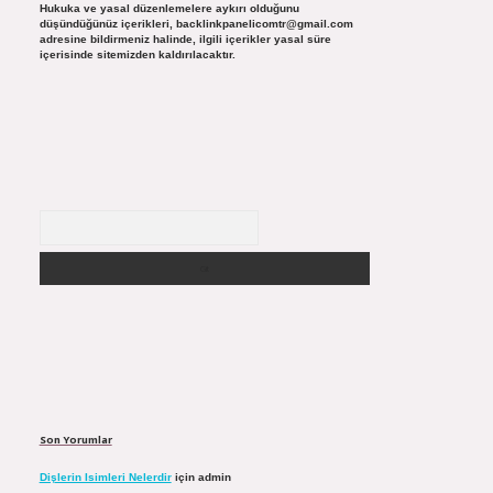
Hukuka ve yasal düzenlemelere aykırı olduğunu
düşündüğünüz içerikleri,
backlinkpanelicomtr@gmail.com
adresine bildirmeniz halinde, ilgili içerikler yasal süre
içerisinde sitemizden kaldırılacaktır.
Arama
Son Yorumlar
Dişlerin Isimleri Nelerdir
için
admin