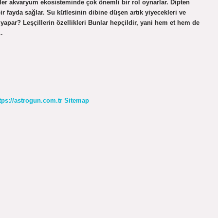
ler akvaryum ekosisteminde çok önemli bir rol oynarlar. Dipten
 fayda sağlar. Su kütlesinin dibine düşen artık yiyecekleri ve
e yapar? Leşçillerin özellikleri Bunlar hepçildir, yani hem et hem de
…
tps://astrogun.com.tr
Sitemap