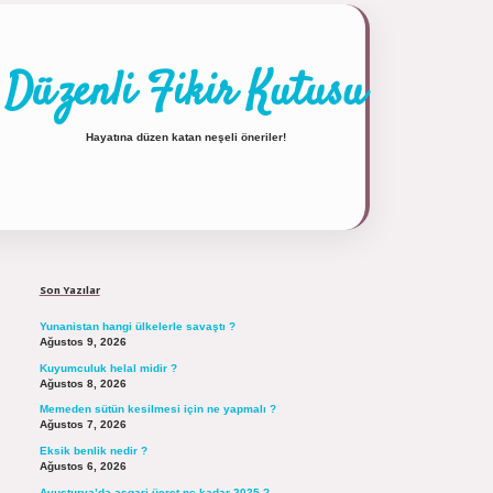
Düzenli Fikir Kutusu
Hayatına düzen katan neşeli öneriler!
Sidebar
https://tulipbett.net/
Son Yazılar
Yunanistan hangi ülkelerle savaştı ?
Ağustos 9, 2026
Kuyumculuk helal midir ?
Ağustos 8, 2026
Memeden sütün kesilmesi için ne yapmalı ?
Ağustos 7, 2026
Eksik benlik nedir ?
Ağustos 6, 2026
Avusturya’da asgari ücret ne kadar 2025 ?