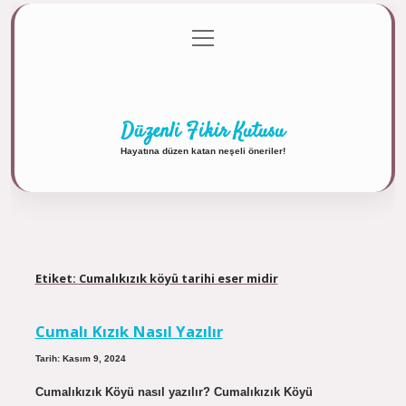
menüyü
Anasayfa
Gizlilik Politikası
Yasal Uyarı
aç
Hakkımızda
Düzenli Fikir Kutusu
Hayatına düzen katan neşeli öneriler!
Etiket:
Cumalıkızık köyü tarihi eser midir
Cumalı Kızık Nasıl Yazılır
Tarih: Kasım 9, 2024
Cumalıkızık Köyü nasıl yazılır? Cumalıkızık Köyü