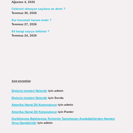
Ağustos 4, 2026
Cebirsel olmayan sayılara ne denir ?
Temmuz 30, 2026
Kur korumalı haram mıdır ?
Temmuz 27, 2026
64 hangi sayıya bölünür ?
Temmuz 24, 2026
Son yorumlar
Dişlerin Isimleri Nelerdir
için
admin
Dişlerin Isimleri Nelerdir
için
Sevda
Amerika Hangi Dil Konuşuluyor
için
admin
Amerika Hangi Dil Konuşuluyor
için
Panter
Garblılaşma Batılılaşma Terimiyle Tanımlanan Aşağıdakilerden Hangisi
Veya Hangileridir
için
admin