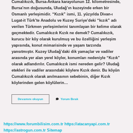
Cumalıkızık, Bursa-Ankara karayolunun 12. kilometresinde,
Bursa’nın doğusunda, Uludağ’ın kuzeyinde erken bir
Osmanlı yerleşimidir. “Kızık” ismi, 11. yüzyılda Divan-ı
Lugat-it Türk’te Anadolu ve Kuzey Suriye’deki “kızık” adı
verilen Türkmen yerleşimlerini tanımlayan bir kelime olarak
geçmektedir. Cumalıkızık Kızık ne demek? Cumalıkızık,
kurucu bir köy olarak kurulmuş ve bu özelliğini yerleşim
yapısında, konut mimarisinde ve yaşam tarzında
yansıtmıştır. Kuzey Uludağ’daki dik yamaçlar ve vadiler
arasında yer alan yerel köyler, konumları nedeniyle “Kızık”
olarak adlandırılır. Cumalıkızık ismi nereden gelir? Uludağ
etekleri ile vadiler arasındaki köylere Kızık denir. Bu köyün
Cumalıkızık olarak anılmasının sebebinin, diğer Kızık
köylerinden gelen köylülerin…
Cumalı
Devamını okuyun
Yorum Bırak
Kızık
Nasıl
Yazılır
https://www.forumbilisim.com.tr
https://atacanyapi.com.tr
https://astrogun.com.tr
Sitemap