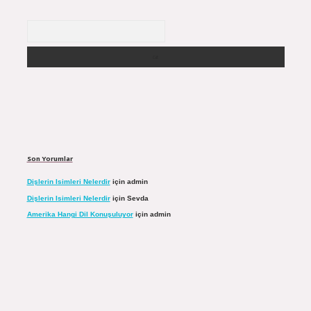
Arama
Son Yorumlar
Dişlerin Isimleri Nelerdir
için
admin
Dişlerin Isimleri Nelerdir
için
Sevda
Amerika Hangi Dil Konuşuluyor
için
admin