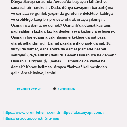
Dünya Savaşı sırasında Avrupa’da başlayan kültürel ve
sanatsal bir harekettir. Dada, dünya savaşının barbarlığına
ve sanatta ve günlük yaşamda görülen entelektüel katılığa
ve erotikliğe karşı bir protesto olarak ortaya çıkmıştır.
Osmanlıca damat ne demek? Osmanlı’da damat kavramı,
padişahların kızları, kız kardeşleri veya kızlarıyla evlenerek
Osmanlı hanedanına yakınlaşan erkeklere damat paşa
olarak adlandırılırdı. Damat paşalara ilk olarak damat, 16.
yüzyılda damat, daha sonra da damat (damad-ı hazreti
şehriyarî (veya sultan) denildi. Bebek Osmanlıca ne demek?
Osmanlı Türkçesi ببك‎ (bebek). Osmanlıca’da kahve ne
demek? Kahve kelimesi Arapça “kahwa” kelimesinden
gelir. Ancak kahve, ismini…
Dada
Devamını okuyun
Yorum Bırak
Ne
Demek
Osmanlıca
https://www.forumbilisim.com.tr
https://atacanyapi.com.tr
https://astrogun.com.tr
Sitemap