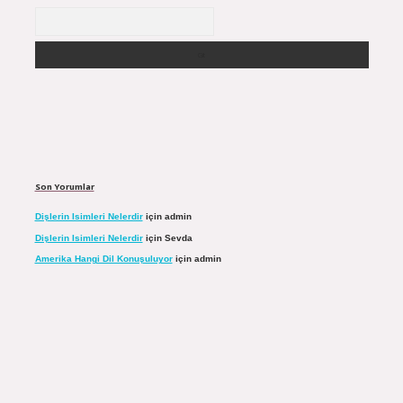
Arama
Son Yorumlar
Dişlerin Isimleri Nelerdir
için
admin
Dişlerin Isimleri Nelerdir
için
Sevda
Amerika Hangi Dil Konuşuluyor
için
admin