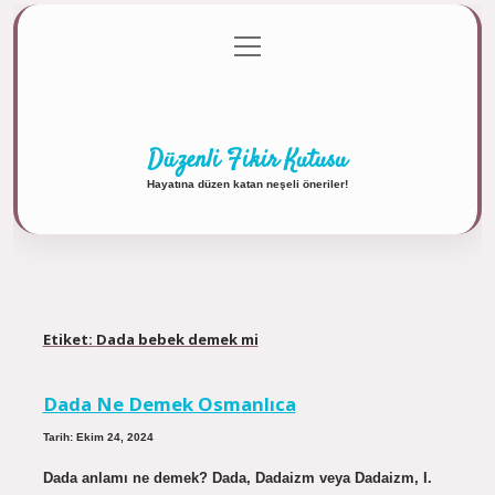
menüyü
Anasayfa
Gizlilik Politikası
Yasal Uyarı
aç
Hakkımızda
Düzenli Fikir Kutusu
Hayatına düzen katan neşeli öneriler!
Etiket:
Dada bebek demek mi
Dada Ne Demek Osmanlıca
Tarih: Ekim 24, 2024
Dada anlamı ne demek? Dada, Dadaizm veya Dadaizm, I.