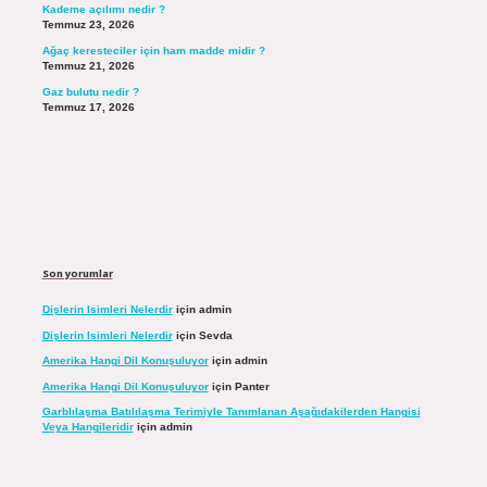
Kademe açılımı nedir ?
Temmuz 23, 2026
Ağaç keresteciler için ham madde midir ?
Temmuz 21, 2026
Gaz bulutu nedir ?
Temmuz 17, 2026
Son yorumlar
Dişlerin Isimleri Nelerdir
için
admin
Dişlerin Isimleri Nelerdir
için
Sevda
Amerika Hangi Dil Konuşuluyor
için
admin
Amerika Hangi Dil Konuşuluyor
için
Panter
Garblılaşma Batılılaşma Terimiyle Tanımlanan Aşağıdakilerden Hangisi
Veya Hangileridir
için
admin