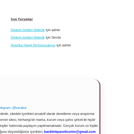
Son Yorumlar
Dişlerin Isimleri Nelerdir
için
admin
Dişlerin Isimleri Nelerdir
için
Sevda
Amerika Hangi Dil Konuşuluyor
için
admin
elegram: @karabul
enle, sitedeki içerikleri proaktif olarak denetleme veya araştırma
net sitesi, herhangi bir marka, kurum veya şahıs şirketi ile hiçbir
e kişiler hakkında paylaşım yapılmamaktadır. Gerçek kurum ve kişiler
duğunu düşündüğünüz içerikleri,
backlinkpanelicomtr@gmail.com