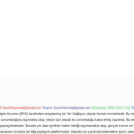
l:
backlinkpaneli@gmail.com
Teams:
forumhizmeti@gmail.com
Whatsapp: 0262 606 0 726
T
letişim Kurumu (BTK) tarafından onaylanmış bir Yer Sağlayıcı olarak hizmet vermektedir. Bu ned
orumluluğunu taşımakta olup, siteye üye olarak bu sorumluluğu kabul etmiş sayılırlar. Bu inter
paylaşılmaktadır. Burada yer alan içerikler haber niteliği taşımamakta olup, gerçek kurum v
e tamamen ücretsiz bir bilgi paylaşım platformudur. Hukuka ve yasal düzenlemelere aykırı ol