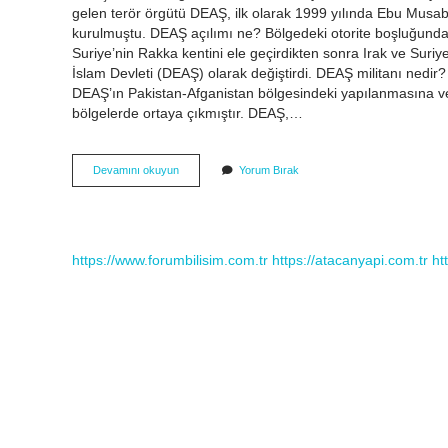
gelen terör örgütü DEAŞ, ilk olarak 1999 yılında Ebu Musab
kurulmuştu. DEAŞ açılımı ne? Bölgedeki otorite boşluğunda
Suriye’nin Rakka kentini ele geçirdikten sonra Irak ve Suriy
İslam Devleti (DEAŞ) olarak değiştirdi. DEAŞ militanı nedir
DEAŞ’ın Pakistan-Afganistan bölgesindeki yapılanmasına ver
bölgelerde ortaya çıkmıştır. DEAŞ,…
Deaş
Devamını okuyun
Yorum Bırak
Hangi
Örgüt
https://www.forumbilisim.com.tr
https://atacanyapi.com.tr
ht