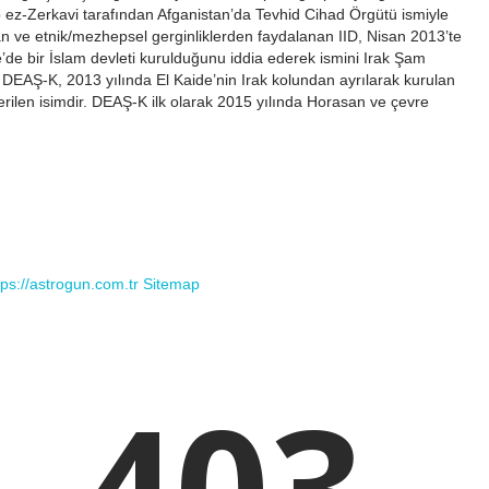
 ez-Zerkavi tarafından Afganistan’da Tevhid Cihad Örgütü ismiyle
n ve etnik/mezhepsel gerginliklerden faydalanan IID, Nisan 2013’te
e’de bir İslam devleti kurulduğunu iddia ederek ismini Irak Şam
? DEAŞ-K, 2013 yılında El Kaide’nin Irak kolundan ayrılarak kurulan
ilen isimdir. DEAŞ-K ilk olarak 2015 yılında Horasan ve çevre
tps://astrogun.com.tr
Sitemap
403