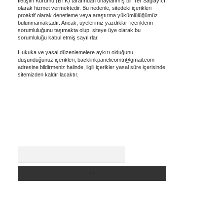
İletişim Kurumu (BTK) tarafından onaylanmış bir Yer Sağlayıcı
olarak hizmet vermektedir. Bu nedenle, sitedeki içerikleri
proaktif olarak denetleme veya araştırma yükümlülüğümüz
bulunmamaktadır. Ancak, üyelerimiz yazdıkları içeriklerin
sorumluluğunu taşımakta olup, siteye üye olarak bu
sorumluluğu kabul etmiş sayılırlar.
Hukuka ve yasal düzenlemelere aykırı olduğunu
düşündüğünüz içerikleri,
backlinkpanelicomtr@gmail.com
adresine bildirmeniz halinde, ilgili içerikler yasal süre içerisinde
sitemizden kaldırılacaktır.
Arama