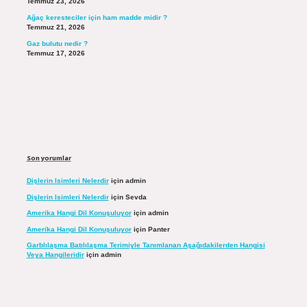
Temmuz 23, 2026
Ağaç keresteciler için ham madde midir ?
Temmuz 21, 2026
Gaz bulutu nedir ?
Temmuz 17, 2026
Son yorumlar
Dişlerin Isimleri Nelerdir
için
admin
Dişlerin Isimleri Nelerdir
için
Sevda
Amerika Hangi Dil Konuşuluyor
için
admin
Amerika Hangi Dil Konuşuluyor
için
Panter
Garblılaşma Batılılaşma Terimiyle Tanımlanan Aşağıdakilerden Hangisi
Veya Hangileridir
için
admin