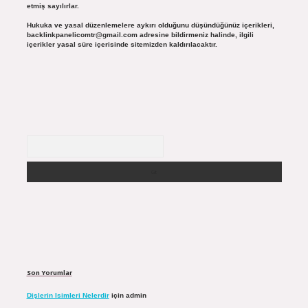
etmiş sayılırlar.
Hukuka ve yasal düzenlemelere aykırı olduğunu düşündüğünüz içerikleri,
backlinkpanelicomtr@gmail.com
adresine bildirmeniz halinde, ilgili
içerikler yasal süre içerisinde sitemizden kaldırılacaktır.
Arama
Son Yorumlar
Dişlerin Isimleri Nelerdir
için
admin