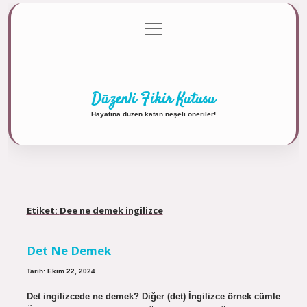
menüyü
Anasayfa
Gizlilik Politikası
Yasal Uyarı
aç
Hakkımızda
Düzenli Fikir Kutusu
Hayatına düzen katan neşeli öneriler!
Etiket:
Dee ne demek ingilizce
Det Ne Demek
Tarih: Ekim 22, 2024
Det ingilizcede ne demek? Diğer (det) İngilizce örnek cümle