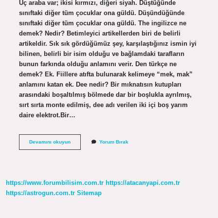
Üç araba var; ikisi kırmızı, diğeri siyah. Düştüğünde
sınıftaki diğer tüm çocuklar ona güldü. Düşündüğünde
sınıftaki diğer tüm çocuklar ona güldü. The ingilizce ne
demek? Nedir? Betimleyici artikellerden biri de belirli
artikeldir. Sık sık gördüğümüz şey, karşılaştığınız ismin iyi
bilinen, belirli bir isim olduğu ve bağlamdaki tarafların
bunun farkında olduğu anlamını verir. Den türkçe ne
demek? Ek. Fiillere atıfta bulunarak kelimeye “mek, mak”
anlamını katan ek. Dee nedir? Bir mıknatısın kutupları
arasındaki boşaltılmış bölmede dar bir boşlukla ayrılmış,
sırt sırta monte edilmiş, dee adı verilen iki içi boş yarım
daire elektrot.Bir…
Det
Devamını okuyun
Yorum Bırak
Ne
Demek
https://www.forumbilisim.com.tr
https://atacanyapi.com.tr
https://astrogun.com.tr
Sitemap