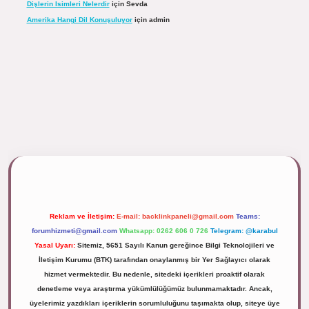
Dişlerin Isimleri Nelerdir
için
Sevda
Amerika Hangi Dil Konuşuluyor
için
admin
ipbett.net/
Reklam ve İletişim:
E-mail:
backlinkpaneli@gmail.com
Teams:
forumhizmeti@gmail.com
Whatsapp: 0262 606 0 726
Telegram: @karabul
Yasal Uyarı:
Sitemiz, 5651 Sayılı Kanun gereğince Bilgi Teknolojileri ve
İletişim Kurumu (BTK) tarafından onaylanmış bir Yer Sağlayıcı olarak
hizmet vermektedir. Bu nedenle, sitedeki içerikleri proaktif olarak
denetleme veya araştırma yükümlülüğümüz bulunmamaktadır. Ancak,
üyelerimiz yazdıkları içeriklerin sorumluluğunu taşımakta olup, siteye üye